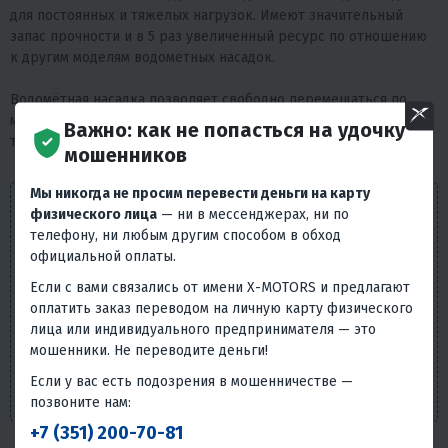
для постоянных и тяжелых нагрузок. Имеют значительный
запас прочности и в 5 раз увеличенный ресурс по отношению
к другим моделям водометных насадок.
Водомётная насадка позволяет свободно перемещаться по
мелководью, не опасаясь повредить винт. Дополнительно
Важно: как не попасться на удочку
требуется приобрести смазку, шприц и помпу.
мошенников
Мы никогда не просим перевести деньги на карту
Внешний вид товара, его комплектация и
физического лица
— ни в мессенджерах, ни по
характеристики могут изменяться производителем без
телефону, ни любым другим способом в обход
предварительных уведомлений. Описание носит
официальной оплаты.
справочно-ознакомительный характер и не может
Если с вами связались от имени X-MOTORS и предлагают
служить основанием для претензий. Вся представленная
оплатить заказ переводом на личную карту физического
на сайте информация, касающаяся технических
лица или индивидуального предпринимателя — это
характеристик, наличия на складе, стоимости товаров,
мошенники. Не переводите деньги!
носит информационный характер и ни при каких
условиях не является публичной офертой, определяемой
Если у вас есть подозрения в мошенничестве —
положениями п. 2 ст. 437 Гражданского кодекса РФ.
позвоните нам:
+7 (351) 200-70-81