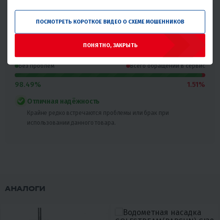
Надёжность товара
ПОСМОТРЕТЬ КОРОТКОЕ ВИДЕО О СХЕМЕ МОШЕННИКОВ
Статистика основана на количестве общего числа
покупателей и количестве обращений в сервис с этим
ПОНЯТНО, ЗАКРЫТЬ
товаром.
Без проблем
Всего обращений в сервис
98.49%
1.51%
Отличная надёжность
Крайне редко встречаются проблемы или брак при
использовании данного товара.
АНАЛОГИ