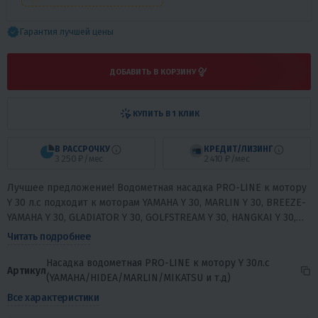
Гарантия лучшей цены
ДОБАВИТЬ В КОРЗИНУ
КУПИТЬ В 1 КЛИК
В РАССРОЧКУ
КРЕДИТ/ЛИЗИНГ
3 250 ₽/мес
2 410 ₽/мес
Лучшее предложение! Водометная насадка PRO-LINE к мотору
Y 30 л.с подходит к моторам YAMAHA Y 30, MARLIN Y 30, BREEZE-
YAMAHA Y 30, GLADIATOR Y 30, GOLFSTREAM Y 30, HANGKAI Y 30,
HDX Y 30, HIDEA Y...
Читать подробнее
Насадка водометная PRO-LINE к мотору Y 30л.с
Артикул
(YAMAHA/HIDEA/MARLIN/MIKATSU и т.д)
Все характеристики