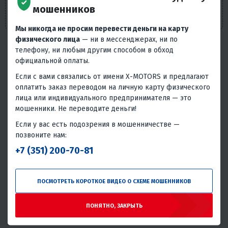
условиях не является публичной офертой, определяемой
мошенников
положениями п. 2 ст. 437 Гражданского кодекса РФ.
Мы никогда не просим перевести деньги на карту
физического лица
— ни в мессенджерах, ни по
телефону, ни любым другим способом в обход
Надёжность товара
официальной оплаты.
Статистика основана на количестве общего числа
Если с вами связались от имени X-MOTORS и предлагают
покупателей и количестве обращений в сервис с этим
оплатить заказ переводом на личную карту физического
товаром.
лица или индивидуального предпринимателя — это
мошенники. Не переводите деньги!
Без проблем
Всего обращений в сервис
Если у вас есть подозрения в мошенничестве —
98.47%
1.53%
позвоните нам:
Отличная надёжность
+7 (351) 200-70-81
Крайне редко встречаются проблемы или брак при
использовании данного товара.
ПОСМОТРЕТЬ КОРОТКОЕ ВИДЕО О СХЕМЕ МОШЕННИКОВ
99.57%
Надежность двигателя или трансмиссии
99.65%
Надежность электрики и электроники
ПОНЯТНО, ЗАКРЫТЬ
99.72%
Надежность топливной и смазочной системы
99.8%
Надежность конструкции и корпуса