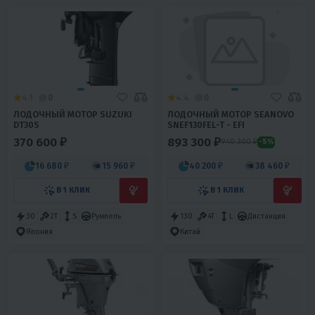
4.1
0
4.4
0
ЛОДОЧНЫЙ МОТОР SUZUKI
ЛОДОЧНЫЙ МОТОР SEANOVO
DT30S
SNEF130FEL-T - EFI
370 600 ₽
893 300 ₽
940 300 ₽
-5%
16 680 ₽
15 960 ₽
40 200 ₽
38 460 ₽
В 1 КЛИК
В 1 КЛИК
30
2T
S
Румпель
130
4T
L
Дистанция
Япония
Китай