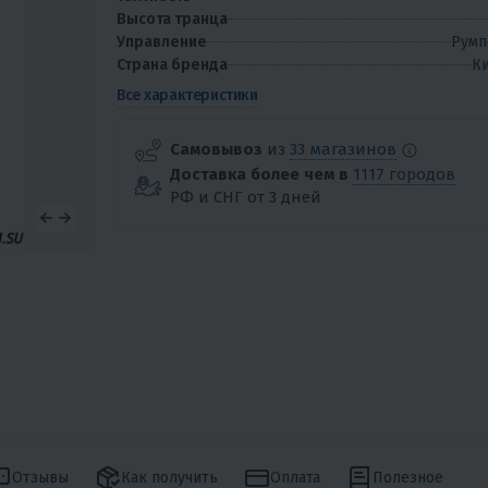
Высота транца
Управление
Румп
Страна бренда
Ки
Все характеристики
Самовывоз
из
33 магазинов
Доставка более чем в
1117 городов
РФ и СНГ от 3 дней
Отзывы
Как получить
Оплата
Полезное