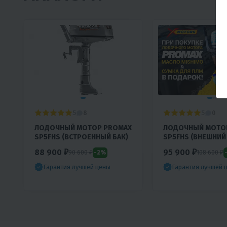
5
5
8
0
ЛОДОЧНЫЙ МОТОР PROMAX
ЛОДОЧНЫЙ МОТО
SP5FHS (ВСТРОЕННЫЙ БАК)
SP5FHS (ВНЕШНИЙ 
88 900 ₽
95 900 ₽
-2%
90 600 ₽
108 600 ₽
Гарантия лучшей цены
Гарантия лучшей 