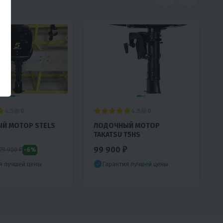
4.5
4.8
0
0
Й МОТОР STELS
ЛОДОЧНЫЙ МОТОР
TAKATSU T5HS
99 900 ₽
-6%
79 900 ₽
я лучшей цены
Гарантия лучшей цены