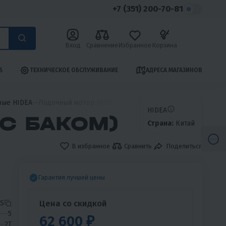
+7 (351) 200-70-81
Вход
Сравнение
Избранное
Корзина
S
ТЕХНИЧЕСКОЕ ОБСЛУЖИВАНИЕ
АДРЕСА МАГАЗИНОВ
вые HIDEA
Лодочный мотор HIDEA HD5FHS (с баком)
HIDEA
(С БАКОМ)
Страна:
Китай
В избранное
Сравнить
Поделиться
Гарантия лучшей цены
Цена со скидкой
S
5
62 600 ₽
2T