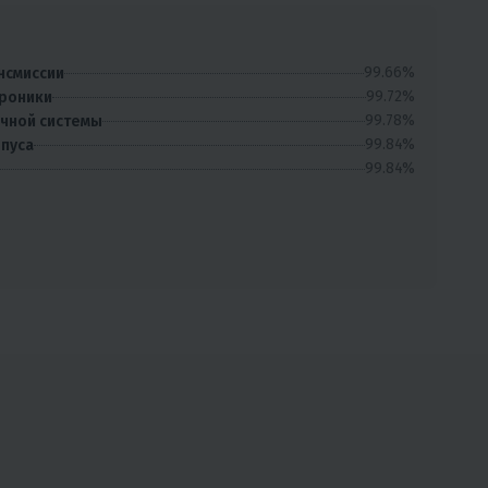
99.66%
нсмиссии
99.72%
троники
99.78%
очной системы
99.84%
рпуса
99.84%