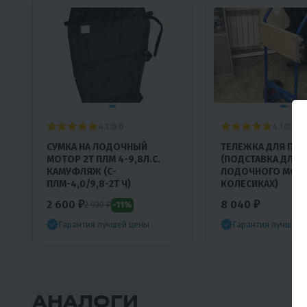
4.1
4.1
0
0
СУМКА НА ЛОДОЧНЫЙ
ТЕЛЕЖКА ДЛЯ ПЛМ
МОТОР 2Т ПЛМ 4-9,8Л.С.
(ПОДСТАВКА ДЛЯ
КАМУФЛЯЖ (С-
ЛОДОЧНОГО МОТО
ПЛМ-4,0/9,8-2Т Ч)
КОЛЕСИКАХ)
2 600 ₽
8 040 ₽
-11%
2 930 ₽
Гарантия лучшей цены
Гарантия лучшей 
АНАЛОГИ