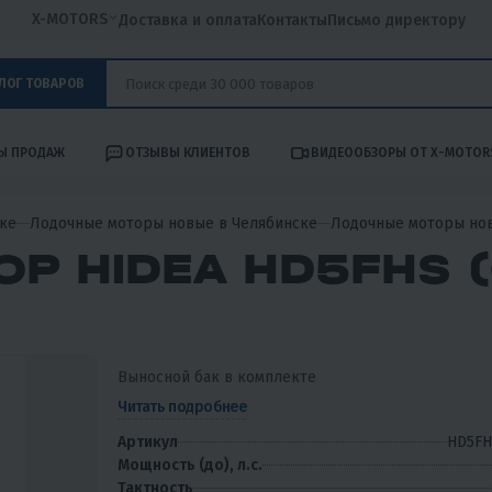
X-MOTORS
Доставка и оплата
Контакты
Письмо директору
ЛОГ ТОВАРОВ
Ы ПРОДАЖ
ОТЗЫВЫ КЛИЕНТОВ
ВИДЕООБЗОРЫ ОТ X-MOTOR
ке
Лодочные моторы новые в Челябинске
Лодочные моторы но
Р HIDEA HD5FHS 
Выносной бак в комплекте
Читать подробнее
Артикул
HD5FH
Мощность (до), л.с.
Тактность