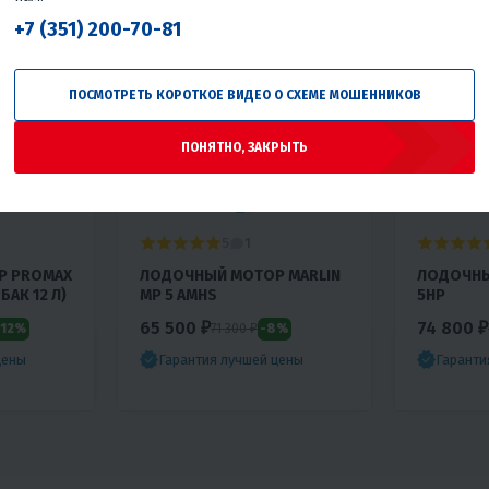
+7 (351) 200-70-81
ПОСМОТРЕТЬ КОРОТКОЕ ВИДЕО О СХЕМЕ МОШЕННИКОВ
ПОНЯТНО, ЗАКРЫТЬ
5
1
Р PROMAX
ЛОДОЧНЫЙ МОТОР MARLIN
ЛОДОЧНЫ
БАК 12 Л)
MP 5 AMHS
5HP
65 500 ₽
74 800 ₽
-12%
-8%
71 300 ₽
цены
Гарантия лучшей цены
Гаранти