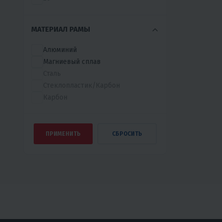
200
230
МАТЕРИАЛ РАМЫ
24
26
Алюминий
26
Магниевый сплав
27
Сталь
27
Стеклопластик/Карбон
27.5
Карбон
28
29
4
5
6
6.5
7
8
8
9