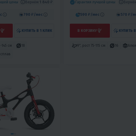
Вернём
1 840 ₽
Вернё
учшей цены
Гарантия лучшей цены
с
790 ₽
/мес
590 ₽
/мес
570 ₽
/м
КУПИТЬ В 1 КЛИК
В КОРЗИНУ
КУПИТЬ В
0-145 см
18
9", рост 75-115 см
16
Алю
 сплав