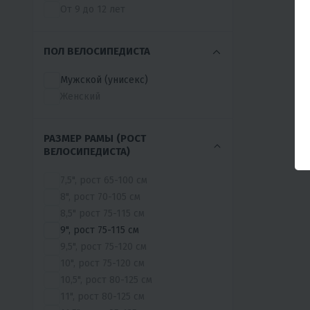
TRIKE
От 9 до 12 лет
МОТОМИР
С.MOTO
ПОЛ ВЕЛОСИПЕДИСТА
Мужской (унисекс)
Женский
РАЗМЕР РАМЫ (РОСТ
ВЕЛОСИПЕДИСТА)
7,5", рост 65-100 см
8", рост 70-105 см
8,5" рост 75-115 см
9", рост 75-115 см
9,5", рост 75-120 см
10", рост 75-120 см
10,5", рост 80-125 см
11", рост 80-125 см