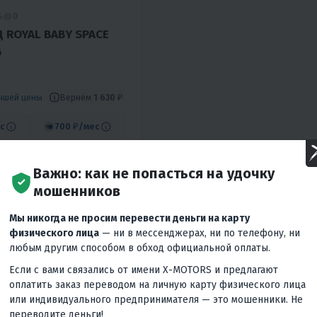
4
0
 ROYAL BABY SPACE
6
Вернём
1 630 ₽
учшей цены
с
700 ₽
/мес
КУПИТЬ В 1 КЛИК
Важно: как не попасться на удочку
мошенников
-135 см
16
Мы никогда не просим перевести деньги на карту
 сплав
физического лица
— ни в мессенджерах, ни по телефону, ни
любым другим способом в обход официальной оплаты.
Если с вами связались от имени X-MOTORS и предлагают
оплатить заказ переводом на личную карту физического лица
или индивидуального предпринимателя — это мошенники. Не
переводите деньги!