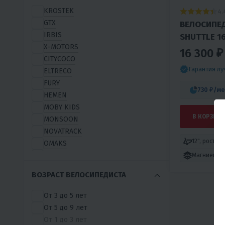
KROSTEK
4.
GTX
ВЕЛОСИПЕД
IRBIS
SHUTTLE 1
X-MOTORS
16 300 ₽
CITYCOCO
Гарантия л
ELTRECO
FURY
730 ₽
/ме
HEMEN
MOBY KIDS
В КОРЗИНУ
MONSOON
NOVATRACK
12", рост 95
OMAKS
PHOENIX
Магниевый
RACER
ВОЗРАСТ ВЕЛОСИПЕДИСТА
ROYAL BABY
S2
От 3 до 5 лет
STARK
От 5 до 9 лет
TECHTEAM
От 1 до 3 лет