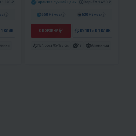
м
1 320 ₽
Вернём
1 450 ₽
Гарантия лучшей цены
ес
650 ₽
/мес
620 ₽
/мес
 1 КЛИК
В КОРЗИНУ
КУПИТЬ В 1 КЛИК
миний
12", рост 95-135 см
18
Алюминий