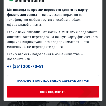
мошенников
Мы никогда не просим перевести деньги на карту
физического лица
— ни в мессенджерах, ни по
телефону, ни любым другим способом в обход
официальной оплаты.
Если с вами связались от имени X-MOTORS и предлагают
3.9
0
4
0
оплатить заказ переводом на личную карту физического
МОПЕД MOTOLAND
МОПЕД MOTOLAND
(МОТОЛЕНД) АЛЬФА FORESTER
(МОТОЛЕНД) АЛЬФА FORESTER
лица или индивидуального предпринимателя — это
RS 11 (LM48-B) СИНИЙ (A)
RS 11 (LM48-B) ЧЕРНЫЙ (A)
72 450 ₽
72 450 ₽
мошенники. Не переводите деньги!
Если у вас есть подозрения в мошенничестве —
3 260 ₽
3 120 ₽
3 260 ₽
3 120 ₽
позвоните нам:
В 1 КЛИК
В 1 КЛИК
+7 (351) 200-70-81
48
5
Нет
Воздушное
48
5
Нет
Воздушное
Китай
Китай
ПОСМОТРЕТЬ КОРОТКОЕ ВИДЕО О СХЕМЕ МОШЕННИКОВ
ПОНЯТНО, ЗАКРЫТЬ