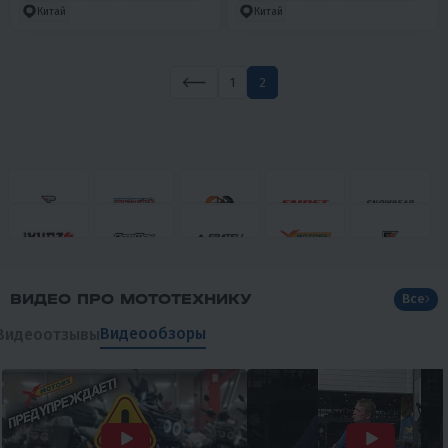
Китай
Китай
1
2
ВИДЕО ПРО МОТОТЕХНИКУ
Все
Видеообзоры
Видеоотзывы