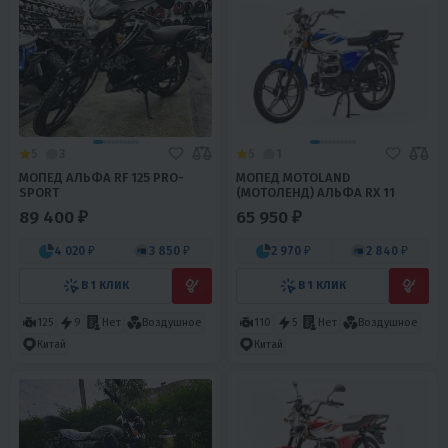
5
3
5
1
МОПЕД АЛЬФА RF 125 PRO-
МОПЕД MOTOLAND
SPORT
(МОТОЛЕНД) АЛЬФА RX 11
89 400 ₽
65 950 ₽
4 020 ₽
3 850 ₽
2 970 ₽
2 840 ₽
В 1 КЛИК
В 1 КЛИК
125
9
Нет
Воздушное
110
5
Нет
Воздушное
Китай
Китай