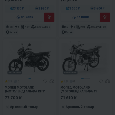
(A)
3 130 ₽
2 990 ₽
3 550 ₽
3 400 ₽
В 1 КЛИК
В 1 КЛИК
48
5
Нет
Воздушное
50
5
Нет
Воздушное
Китай
Китай
АРХИВНЫЙ
АРХИВНЫЙ
3.9
0
3.9
0
МОПЕД MOTOLAND
МОПЕД MOTOLAND
(МОТОЛЕНД) АЛЬФА RF 11
(МОТОЛЕНД) АЛЬФА 11
77 700 ₽
71 610 ₽
Архивный товар
Архивный товар