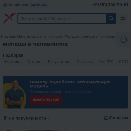
+7 (351) 200-70-81
Челябинск
Магазины
Главная
Мототехника в Челябинске
Мопеды и скутеры в Челябинске
Мопед
МОПЕДЫ В ЧЕЛЯБИНСКЕ
Подборки:
4-тактные
Автомат
Полуавтомат
Механика
Без ПТС
С ПТС
Помогу подобрать оптимальную
модель
Менеджер, эксперт по мототехнике
НАЧАТЬ ПОДБОР
Фильтры
По популярности