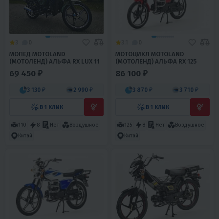
3
0
3.1
0
МОПЕД MOTOLAND
МОТОЦИКЛ MOTOLAND
(МОТОЛЕНД) АЛЬФА RX LUX 11
(МОТОЛЕНД) АЛЬФА RX 125
69 450 ₽
86 100 ₽
3 130 ₽
2 990 ₽
3 870 ₽
3 710 ₽
В 1 КЛИК
В 1 КЛИК
110
8
Нет
Воздушное
125
8
Нет
Воздушное
Китай
Китай