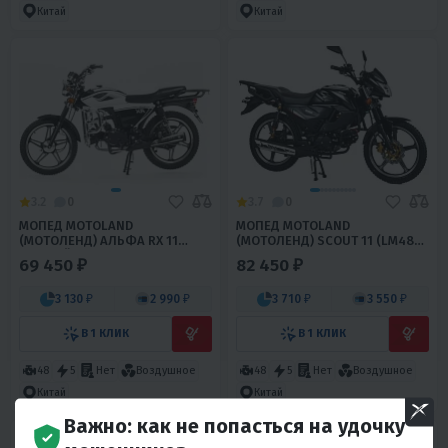
Китай
Китай
3.2
0
3.7
0
МОПЕД MOTOLAND
МОПЕД MOTOLAND
(МОТОЛЕНД) АЛЬФА RX 11
(МОТОЛЕНД) SCOUT 11 (LM48-
ЧЕРНЫЙ (A)
D) (A)
69 450 ₽
82 450 ₽
3 130 ₽
2 990 ₽
3 710 ₽
3 550 ₽
В 1 КЛИК
В 1 КЛИК
48
5
Нет
Воздушное
48
5
Нет
Воздушное
Китай
Китай
Важно: как не попасться на удочку