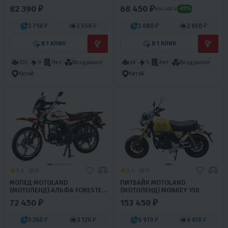
(LM48-B) ЧЕРНЫЙ (А)
82 390 ₽
68 450 ₽
99 280 ₽
-31%
3 710 ₽
3 550 ₽
3 080 ₽
2 950 ₽
В 1 КЛИК
В 1 КЛИК
125
9
Нет
Воздушное
48
5
Нет
Воздушное
Китай
Китай
3.4
0
3.4
0
МОПЕД MOTOLAND
ПИТБАЙК MOTOLAND
(МОТОЛЕНД) АЛЬФА FORESTER
(МОТОЛЕНД) MONKEY 150
RS 11 (LM48-B) КРАСНЫЙ (A)
72 450 ₽
153 450 ₽
3 260 ₽
3 120 ₽
6 910 ₽
6 610 ₽