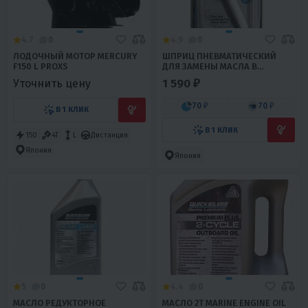
4.7
0
4.9
0
ЛОДОЧНЫЙ МОТОР MERCURY
ШПРИЦ ПНЕВМАТИЧЕСКИЙ
F150 L PROXS
ДЛЯ ЗАМЕНЫ МАСЛА В
РЕДУКТОРЕ ПЛМ (ЛОД.
1 590 ₽
Уточнить цену
МОТОРАХ), РЕДУКТОРЕ
МОТОБУКСИРОВЩИКОВ
70 ₽
70 ₽
В 1 КЛИК
В 1 КЛИК
150
4T
L
Дистанция
Япония
Япония
5
0
4.4
0
МАСЛО РЕДУКТОРНОЕ
МАСЛО 2T MARINE ENGINE OIL