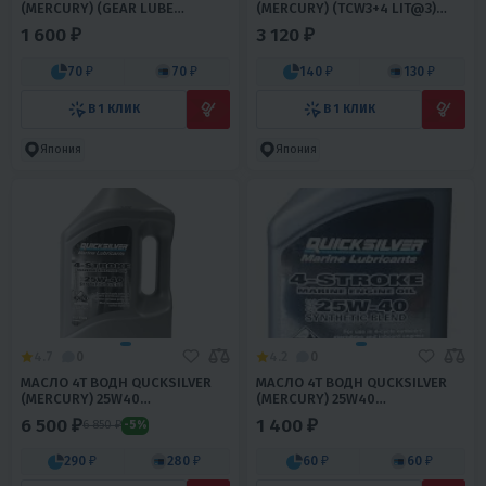
(MERCURY) (GEAR LUBE
(MERCURY) (TCW3+4 LIT@3)
MQGL32@6) (1Л) 5366
(4Л) 5300
1 600 ₽
3 120 ₽
70 ₽
70 ₽
140 ₽
130 ₽
В 1 КЛИК
В 1 КЛИК
Япония
Япония
4.7
0
4.2
0
МАСЛО 4T ВОДН QUCKSILVER
МАСЛО 4T ВОДН QUCKSILVER
(MERCURY) 25W40
(MERCURY) 25W40
ПОЛУСИНТЕТИКА 4Л
ПОЛУСИНТЕТИКА 1Л
6 500 ₽
1 400 ₽
6 850 ₽
-5%
290 ₽
280 ₽
60 ₽
60 ₽