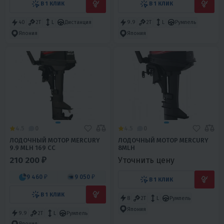
В 1 КЛИК
В 1 КЛИК
40
2T
L
Дистанция
9.9
2T
L
Румпель
Япония
Япония
4.5
0
4.5
0
ЛОДОЧНЫЙ МОТОР MERCURY
ЛОДОЧНЫЙ МОТОР MERCURY
9.9 MLH 169 CC
8MLH
210 200 ₽
Уточнить цену
9 460 ₽
9 050 ₽
В 1 КЛИК
В 1 КЛИК
8
2T
L
Румпель
Япония
9.9
2T
L
Румпель
Япония