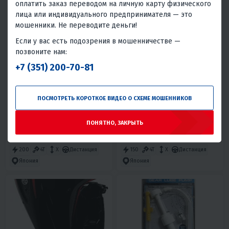
оплатить заказ переводом на личную карту физического
лица или индивидуального предпринимателя — это
мошенники. Не переводите деньги!
Если у вас есть подозрения в мошенничестве —
позвоните нам:
4.8
0
4.7
0
+7 (351) 200-70-81
ЛОДОЧНЫЙ МОТОР MERCURY
ЛОДОЧНЫЙ МОТОР MERCURY
F200XL DTS
F150 XL PROXS
2 712 500 ₽
1 905 500 ₽
ПОСМОТРЕТЬ КОРОТКОЕ ВИДЕО О СХЕМЕ МОШЕННИКОВ
122 060 ₽
116 790 ₽
85 750 ₽
82 040 ₽
ПОНЯТНО, ЗАКРЫТЬ
В 1 КЛИК
В 1 КЛИК
200
4T
X
Дистанция
150
4T
X
Дистанция
Япония
Япония