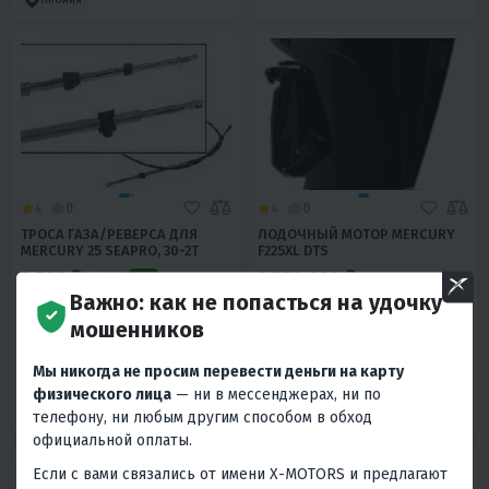
4
0
4
0
ТРОСА ГАЗА/РЕВЕРСА ДЛЯ
ЛОДОЧНЫЙ МОТОР MERCURY
MERCURY 25 SEAPRO, 30-2Т
F225XL DTS
5 590 ₽
2 754 000 ₽
14 460 ₽
-61%
Важно: как не попасться на удочку
250 ₽
240 ₽
123 930 ₽
118 580 ₽
мошенников
В 1 КЛИК
В 1 КЛИК
Мы никогда не просим перевести деньги на карту
физического лица
— ни в мессенджерах, ни по
Япония
225
4T
X
Дистанция
телефону, ни любым другим способом в обход
Япония
официальной оплаты.
Если с вами связались от имени X-MOTORS и предлагают