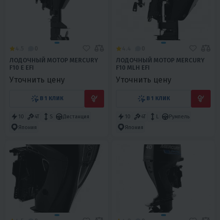
4.5
0
4.4
0
ЛОДОЧНЫЙ МОТОР MERCURY
ЛОДОЧНЫЙ МОТОР MERCURY
F10 E EFI
F10 MLH EFI
Уточнить цену
Уточнить цену
В 1 КЛИК
В 1 КЛИК
10
4T
S
Дистанция
10
4T
L
Румпель
Япония
Япония