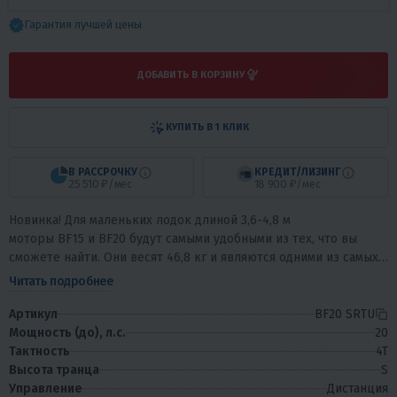
Гарантия лучшей цены
ДОБАВИТЬ В КОРЗИНУ
КУПИТЬ В 1 КЛИК
В РАССРОЧКУ
КРЕДИТ/ЛИЗИНГ
25 510 ₽/мес
18 900 ₽/мес
Новинка! Для маленьких лодок длиной 3,6-4,8 м
моторы BF15 и BF20 будут самыми удобными из тех, что вы
сможете найти. Они весят 46,8 кг и являются одними из самых
легких в своем классе. При этом...
Читать подробнее
Артикул
BF20 SRTU
Мощность (до), л.с.
20
Тактность
4T
Высота транца
S
Управление
Дистанция