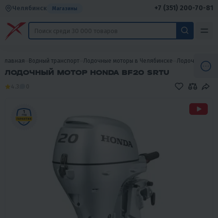
+7 (351) 200-70-81
Челябинск
Магазины
Главная
Водный транспорт
Лодочные моторы в Челябинске
Лодочные мот
ЛОДОЧНЫЙ МОТОР HONDA BF20 SRTU
4.3
0