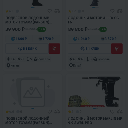
4.1
0
3.2
0
ПОДВЕСНОЙ ЛОДОЧНЫЙ
ЛОДОЧНЫЙ МОТОР ALLFA CG
МОТОР TOYAMA(PARSUN)
F6
TC3.6BMS
39 900 ₽
89 800 ₽
48 900 ₽
98 750 ₽
-18%
-9%
1 800 ₽
1 720 ₽
4 040 ₽
3 870 ₽
В 1 КЛИК
В 1 КЛИК
3.6
2T
S
Румпель
6
4T
S
Румпель
Китай
Китай
4.6
0
5
0
ПОДВЕСНОЙ ЛОДОЧНЫЙ
ЛОДОЧНЫЙ МОТОР MARLIN MP
МОТОР TOYAMA(PARSUN)
9.9 AWRL PRO
T9.9BMS PRO