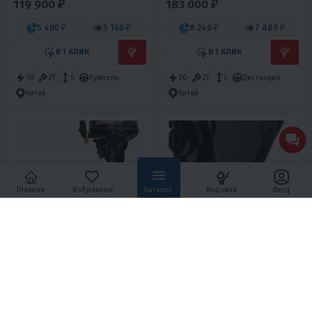
119 900 ₽
183 000 ₽
5 400 ₽
5 160 ₽
8 240 ₽
7 880 ₽
В 1 КЛИК
В 1 КЛИК
18
2T
S
Румпель
20
2T
L
Дистанция
Китай
Китай
Главная
Избранное
Каталог
Корзина
Вход
4.3
0
5
0
ЛОДОЧНЫЙ МОТОР CONDOR
ЛОДОЧНЫЙ МОТОР TAKATSU
T15HS
TF50HEEL EFI
108 600 ₽
659 900 ₽
121 900 ₽
891 760 ₽
-11%
-26%
4 890 ₽
4 680 ₽
29 700 ₽
28 410 ₽
В 1 КЛИК
В 1 КЛИК