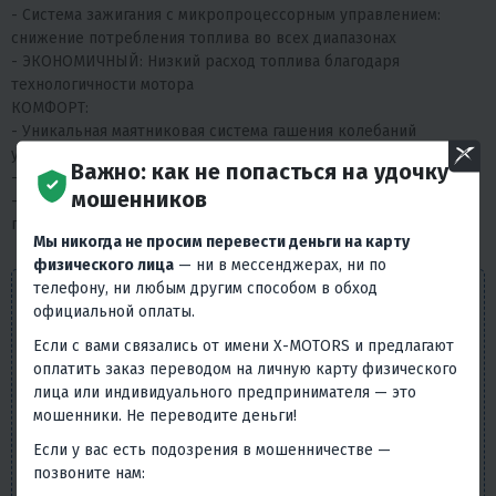
- Система зажигания с микропроцессорным управлением:
снижение потребления топлива во всех диапазонах
- ЭКОНОМИЧНЫЙ: Низкий расход топлива благодаря
технологичности мотора
КОМФОРТ:
- Уникальная маятниковая система гашения колебаний
устраняет вибрации
Важно: как не попасться на удочку
- Лучшие тяговые характеристики в своем классе
мошенников
- Функциональный демпфер поворота румпеля (обеспечивает
плавное управление) или дистанционное управление
Мы никогда не просим перевести деньги на карту
физического лица
— ни в мессенджерах, ни по
телефону, ни любым другим способом в обход
Внешний вид товара, его комплектация и
официальной оплаты.
характеристики могут изменяться производителем без
предварительных уведомлений. Описание носит
Если с вами связались от имени X-MOTORS и предлагают
справочно-ознакомительный характер и не может
оплатить заказ переводом на личную карту физического
служить основанием для претензий. Вся представленная
лица или индивидуального предпринимателя — это
на сайте информация, касающаяся технических
мошенники. Не переводите деньги!
характеристик, наличия на складе, стоимости товаров,
Если у вас есть подозрения в мошенничестве —
носит информационный характер и ни при каких
позвоните нам:
условиях не является публичной офертой, определяемой