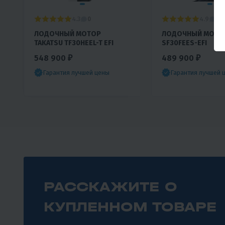
4.3
4.9
0
8
ЛОДОЧНЫЙ МОТОР
ЛОДОЧНЫЙ МОТО
TAKATSU TF30HEEL-T EFI
SF30FEES-EFI
548 900 ₽
489 900 ₽
Гарантия лучшей цены
Гарантия лучшей 
РАССКАЖИТЕ О
КУПЛЕННОМ ТОВАРЕ