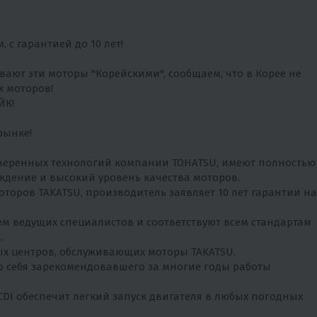
с гарантией до 10 лет!
ют эти моторы "Корейскими", сообщаем, что в Корее не
х моторов!
ЙК!
рынке!
оверенных технологий компании TOHATSU, имеют полностью
дение и высокий уровень качества моторов.
оров TAKATSU, производитель заявляет 10 лет гарантии на
м ведущих специалистов и соответствуют всем стандартам
.
ых центров, обслуживающих моторы TAKATSU.
 себя зарекомендовавшего за многие годы работы
DI обеспечит легкий запуск двигателя в любых погодных