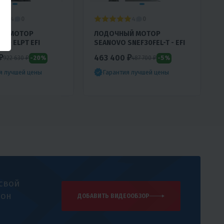
4.4
4
0
0
ЫЙ МОТОР
ЛОДОЧНЫЙ МОТОР
30 ELPT EFI
SEANOVO SNEF30FEL-T - EFI
₽
463 400 ₽
-20%
-5%
922 630 ₽
487 700 ₽
я лучшей цены
Гарантия лучшей цены
 свой
 он
ДОБАВИТЬ ВИДЕООБЗОР