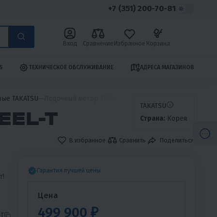
+7 (351) 200-70-81
Вход
Сравнение
Избранное
Корзина
S
ТЕХНИЧЕСКОЕ ОБСЛУЖИВАНИЕ
АДРЕСА МАГАЗИНОВ
вые TAKATSU
Лодочный мотор TAKATSU TF30HEEL-T
TAKATSU
EEL-T
Страна:
Корея
В избранное
Сравнить
Поделиться
Гарантия лучшей цены
т!
Цена
о
499 900 ₽
-T