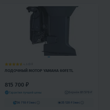
4.6
0
ЛОДОЧНЫЙ МОТОР YAMAHA 60FETL
815 700 ₽
Вернём
81 570 ₽
Гарантия лучшей цены
36 710 ₽
/мес
35 120 ₽
/мес