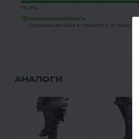
96.26%
Умеренная надёжность
Проблемы или брак встречаются, но товар мо
АНАЛОГИ