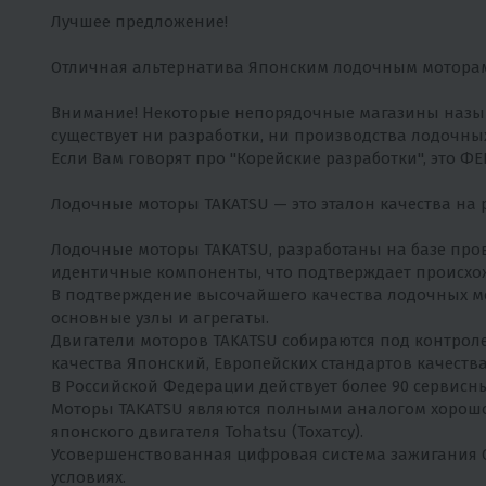
Лучшее предложение!
Отличная альтернатива Японским лодочным моторам, 
Внимание! Некоторые непорядочные магазины называ
существует ни разработки, ни производства лодочны
Если Вам говорят про "Корейские разработки", это ФЕ
Лодочные моторы TAKATSU — это эталон качества на 
Лодочные моторы TAKATSU, разработаны на базе пр
идентичные компоненты, что подтверждает происхож
В подтверждение высочайшего качества лодочных мот
основные узлы и агрегаты.
Двигатели моторов TAKATSU собираются под контроле
качества Японский, Европейских стандартов качества
В Российской Федерации действует более 90 сервисн
Моторы TAKATSU являются полными аналогом хорошо
японского двигателя Tohatsu (Тохатсу).
Усовершенствованная цифровая система зажигания C
условиях.