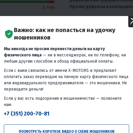
Дефекты конструкции и корпу
Прочие дефекты и неисправн
3.74%
жет быть использован.
Важно: как не попасться на удочку
мошенников
Мы никогда не просим перевести деньги на карту
физического лица
— ни в мессенджерах, ни по телефону, ни
любым другим способом в обход официальной оплаты.
Если с вами связались от имени X-MOTORS и предлагают
оплатить заказ переводом на личную карту физического лица
или индивидуального предпринимателя — это мошенники. Не
переводите деньги!
Если у вас есть подозрения в мошенничестве — позвоните
нам:
+7 (351) 200-70-81
ПОСМОТРЕТЬ КОРОТКОЕ ВИДЕО О СХЕМЕ МОШЕННИКОВ