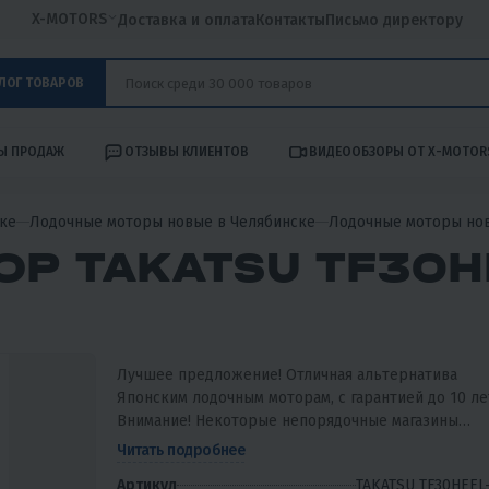
X-MOTORS
Доставка и оплата
Контакты
Письмо директору
ЛОГ ТОВАРОВ
Ы ПРОДАЖ
ОТЗЫВЫ КЛИЕНТОВ
ВИДЕООБЗОРЫ ОТ X-MOTOR
ке
Лодочные моторы новые в Челябинске
Лодочные моторы но
Р TAKATSU TF30H
Лучшее предложение! Отличная альтернатива
Японским лодочным моторам, с гарантией до 10 ле
Внимание! Некоторые непорядочные магазины
называют эти моторы "Корейскими", сообщаем, чт
Читать подробнее
в...
Артикул
TAKATSU TF30HEEL