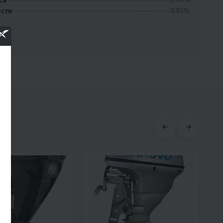
са
0.82%
ости