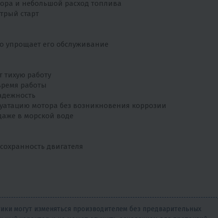
тора и небольшой расход топлива
трый старт
то упрощает его обслуживание
т тихую работу
 время работы
адежность
уатацию мотора без возникновения коррозии
даже в морской воде
сохранность двигателя
тики могут изменяться производителем без предварительных