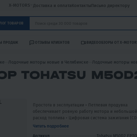
X-MOTORS
Доставка и оплата
Контакты
Письмо директору
ЛОГ ТОВАРОВ
Ы ПРОДАЖ
ОТЗЫВЫ КЛИЕНТОВ
ВИДЕООБЗОРЫ ОТ X-MOTOR
ке
Лодочные моторы новые в Челябинске
Лодочные моторы но
Р TOHATSU M50D
Простота в эксплуатации • Петлевая продувка
обеспечивает ровную работу мотора и небольшой
расход топлива • Цифровая система зажигания (CD
обеспечивает быстрый старт • Механизм привода
Читать подробнее
наклона...
Артикул
Tohatsu M50D2 EPT