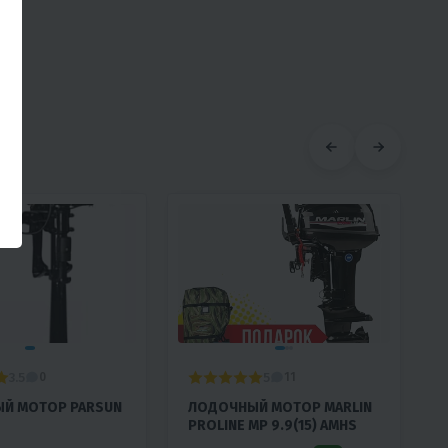
3.5
5
0
11
Й МОТОР PARSUN
ЛОДОЧНЫЙ МОТОР MARLIN
PROLINE MP 9.9(15) AMHS