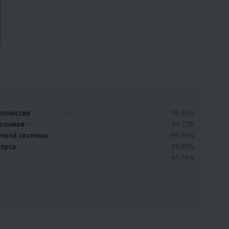
99.67%
нсмиссии
99.73%
троники
99.79%
очной системы
99.85%
рпуса
99.79%