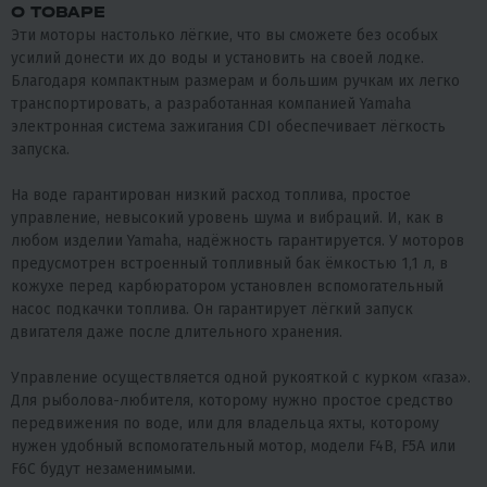
О ТОВАРЕ
Эти моторы настолько лёгкие, что вы сможете без особых
усилий донести их до воды и установить на своей лодке.
Благодаря компактным размерам и большим ручкам их легко
транспортировать, а разработанная компанией Yamaha
электронная система зажигания CDI обеспечивает лёгкость
запуска.
На воде гарантирован низкий расход топлива, простое
управление, невысокий уровень шума и вибраций. И, как в
любом изделии Yamaha, надёжность гарантируется. У моторов
предусмотрен встроенный топливный бак ёмкостью 1,1 л, в
кожухе перед карбюратором установлен вспомогательный
насос подкачки топлива. Он гарантирует лёгкий запуск
двигателя даже после длительного хранения.
Управление осуществляется одной рукояткой с курком «газа».
Для рыболова-любителя, которому нужно простое средство
передвижения по воде, или для владельца яхты, которому
нужен удобный вспомогательный мотор, модели F4В, F5А или
F6С будут незаменимыми.