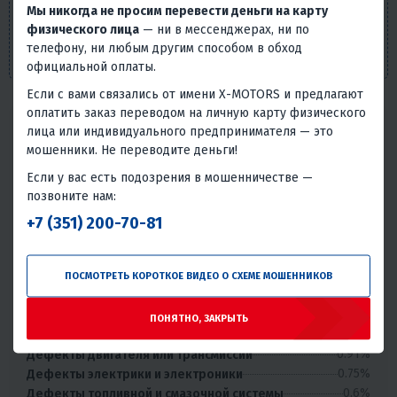
характеристик, наличия на складе, стоимости товаров,
Мы никогда не просим перевести деньги на карту
носит информационный характер и ни при каких
физического лица
— ни в мессенджерах, ни по
условиях не является публичной офертой, определяемой
телефону, ни любым другим способом в обход
положениями п. 2 ст. 437 Гражданского кодекса РФ.
официальной оплаты.
Если с вами связались от имени X-MOTORS и предлагают
оплатить заказ переводом на личную карту физического
Надёжность товара
лица или индивидуального предпринимателя — это
мошенники. Не переводите деньги!
Статистика основана на количестве общего числа
покупателей и количестве обращений в сервис с этим
Если у вас есть подозрения в мошенничестве —
товаром.
позвоните нам:
+7 (351) 200-70-81
Без проблем
Всего обращений в сервис
96.86%
3.14%
ПОСМОТРЕТЬ КОРОТКОЕ ВИДЕО О СХЕМЕ МОШЕННИКОВ
Умеренная надёжность
Проблемы или брак встречаются, но товар может быть
ПОНЯТНО, ЗАКРЫТЬ
использован.
0.91%
Дефекты двигателя или трансмиссии
0.75%
Дефекты электрики и электроники
0.6%
Дефекты топливной и смазочной системы