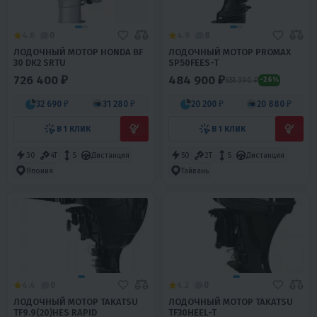
4.6
0
4.9
8
ЛОДОЧНЫЙ МОТОР HONDA BF
ЛОДОЧНЫЙ МОТОР PROMAX
30 DK2 SRTU
SP50FEES-T
726 400 ₽
484 900 ₽
651 390 ₽
-26%
32 690 ₽
31 280 ₽
20 200 ₽
20 880 ₽
В 1 КЛИК
В 1 КЛИК
30
4T
S
Дистанция
50
2T
S
Дистанция
Япония
Тайвань
4.4
0
4.2
0
ЛОДОЧНЫЙ МОТОР TAKATSU
ЛОДОЧНЫЙ МОТОР TAKATSU
TF9.9(20)HES RAPID
TF30HEEL-T