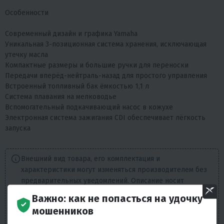
Особенности
Современный дизайн и графика Yamaha
Уникальная 3-позиционная система хранения, исключающая
утечку масла
Компактные размеры и большие ручки для переноски
Передачи вперёд-нейтраль-назад для простого управления
Встроенный топливный бак ёмкостью 1,1 л
Система плавания на мелководье
Вспомогательный подкачивающий насос в кожухе
Электронная система зажигания CDI обеспечивает лёгкость
запуска
Внешний вид товара, его комплектация и
характеристики могут изменяться производителем без
предварительных уведомлений. Описание носит
справочно-ознакомительный характер и не может
Важно: как не попасться на удочку
служить основанием для претензий. Вся представленная
мошенников
на сайте информация, касающаяся технических