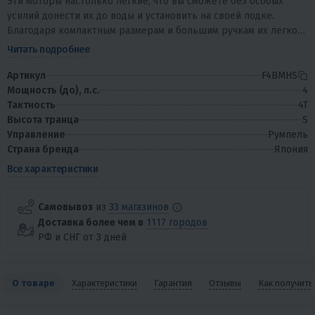
Эти моторы настолько лёгкие, что вы сможете без особых
усилий донести их до воды и установить на своей лодке.
Благодаря компактным размерам и большим ручкам их легко
транспортировать, а разработанная...
Читать подробнее
Артикул
F4BMHS
Мощность (до), л.с.
4
Тактность
4T
Высота транца
S
Управление
Румпель
Страна бренда
Япония
Все характеристики
Самовывоз
из
33 магазинов
Доставка более чем в
1117 городов
РФ и СНГ от 3 дней
О товаре
Характеристики
Гарантия
Отзывы
Как получить