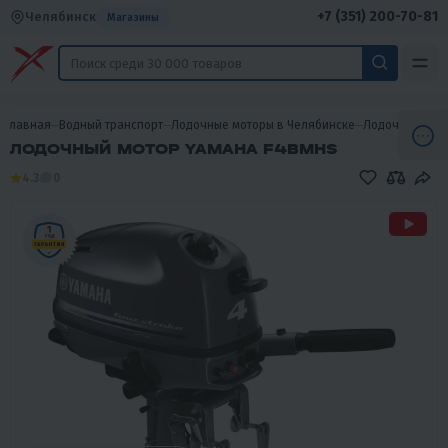
+7 (351) 200-70-81
Челябинск
Магазины
Главная
Водный транспорт
Лодочные моторы в Челябинске
Лодочные мот
ЛОДОЧНЫЙ МОТОР YAMAHA F4BMHS
4.3
0