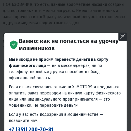
ПОЛЬЗОВАНИЯ, то есть, данные водометные насадки созданы
для постоянных и тяжелых нагрузок. Имеют значительный
запас прочности и в 5 раз увеличенный ресурс по отношению
к другим моделям водометных насадок.
Водомётная насадка позволяет свободно перемещаться по
Важно: как не попасться на удочку
мелководью, не опасаясь повредить винт. Дополнительно
мошенников
требуется приобрести смазку, шприц и помпу.
Мы никогда не просим перевести деньги на карту
Внешний вид товара, его комплектация и
физического лица
— ни в мессенджерах, ни по
телефону, ни любым другим способом в обход
характеристики могут изменяться производителем без
официальной оплаты.
предварительных уведомлений. Описание носит
справочно-ознакомительный характер и не может
Если с вами связались от имени X-MOTORS и предлагают
служить основанием для претензий. Вся представленная
оплатить заказ переводом на личную карту физического
на сайте информация, касающаяся технических
лица или индивидуального предпринимателя — это
характеристик, наличия на складе, стоимости товаров,
мошенники. Не переводите деньги!
носит информационный характер и ни при каких
Если у вас есть подозрения в мошенничестве —
условиях не является публичной офертой, определяемой
позвоните нам:
положениями п. 2 ст. 437 Гражданского кодекса РФ.
+7 (351) 200-70-81