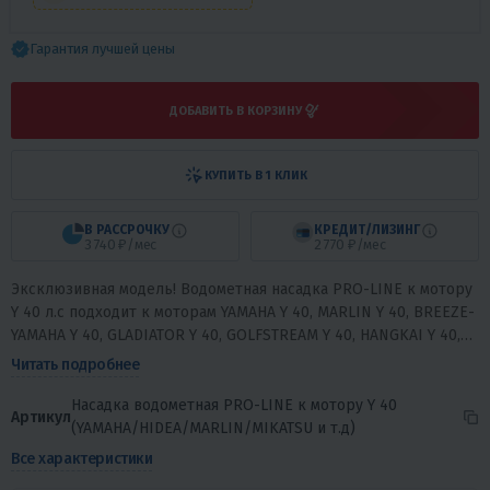
Гарантия лучшей цены
ДОБАВИТЬ В КОРЗИНУ
КУПИТЬ В 1 КЛИК
В РАССРОЧКУ
КРЕДИТ/ЛИЗИНГ
3 740 ₽/мес
2 770 ₽/мес
Эксклюзивная модель! Водометная насадка PRO-LINE к мотору
Y 40 л.с подходит к моторам YAMAHA Y 40, MARLIN Y 40, BREEZE-
YAMAHA Y 40, GLADIATOR Y 40, GOLFSTREAM Y 40, HANGKAI Y 40,
HDX Y 40, HIDEA...
Читать подробнее
Насадка водометная PRO-LINE к мотору Y 40
Артикул
(YAMAHA/HIDEA/MARLIN/MIKATSU и т.д)
Все характеристики