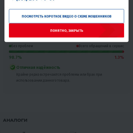
Надёжность товара
ПОСМОТРЕТЬ КОРОТКОЕ ВИДЕО О СХЕМЕ МОШЕННИКОВ
Статистика основана на количестве общего числа
покупателей и количестве обращений в сервис с этим
ПОНЯТНО, ЗАКРЫТЬ
товаром.
Без проблем
Всего обращений в сервис
98.7%
1.3%
Отличная надёжность
Крайне редко встречаются проблемы или брак при
использовании данного товара.
АНАЛОГИ