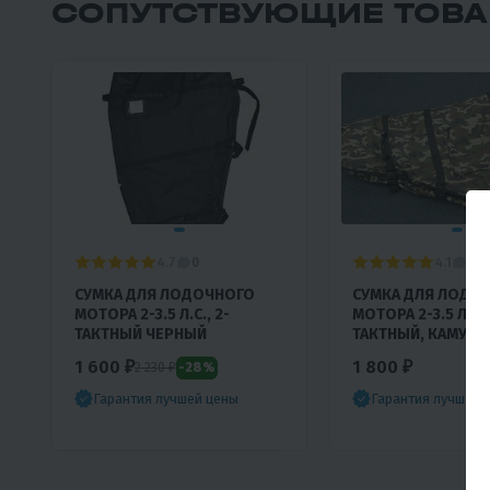
СОПУТСТВУЮЩИЕ ТОВ
4.7
4.1
0
0
СУМКА ДЛЯ ЛОДОЧНОГО
СУМКА ДЛЯ ЛОДО
МОТОРА 2-3.5 Л.С., 2-
МОТОРА 2-3.5 Л.С.,
ТАКТНЫЙ ЧЕРНЫЙ
ТАКТНЫЙ, КАМУФ
1 600 ₽
1 800 ₽
-28%
2 230 ₽
Гарантия лучшей цены
Гарантия лучшей 