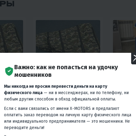
АРЫ
Важно: как не попасться на удочку
4
0
мошенников
ЧНОГО
СУМКА ДЛЯ ЛОДОЧНОГО
ТЕЛЕЖКА
Мы никогда не просим перевести деньги на карту
 2-
МОТОРА 2.5-3.6 Л.С., 4-
(ПОДСТАВ
физического лица
— ни в мессенджерах, ни по телефону, ни
ЛЯЖ
ТАКТНЫЙ КАМУФЛЯЖ
ЛОДОЧНО
КОЛЕСИК
любым другим способом в обход официальной оплаты.
1 800 ₽
8 040 ₽
Если с вами связались от имени X-MOTORS и предлагают
цены
Гарантия лучшей цены
оплатить заказ переводом на личную карту физического лица
Гаранти
или индивидуального предпринимателя — это мошенники. Не
переводите деньги!