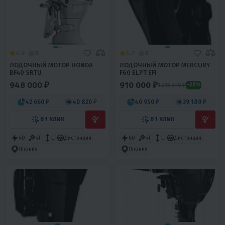
4.9
0
4.7
0
ЛОДОЧНЫЙ МОТОР HONDA
ЛОДОЧНЫЙ МОТОР MERCURY
BF40 SRTU
F60 ELPT EFI
948 000 ₽
910 000 ₽
1 213 340 ₽
-25%
42 660 ₽
40 820 ₽
40 950 ₽
39 180 ₽
В 1 КЛИК
В 1 КЛИК
40
4T
L
Дистанция
60
4T
L
Дистанция
Япония
Япония