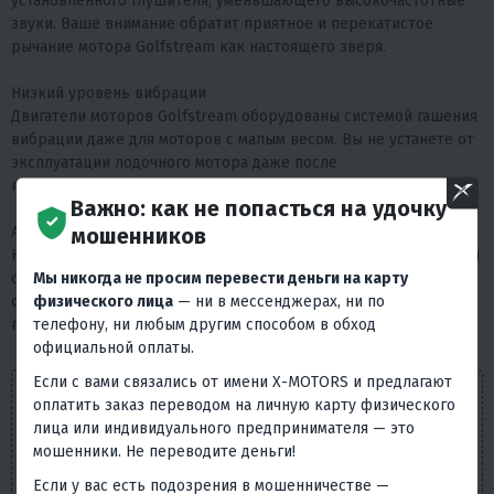
установленного глушителя, уменьшающего высокочастотные
звуки. Ваше внимание обратит приятное и перекатистое
рычание мотора Golfstream как настоящего зверя.
Низкий уровень вибрации
Двигатели моторов Golfstream оборудованы системой гашения
вибрации даже для моторов с малым весом. Вы не устанете от
эксплуатации лодочного мотора даже после
продолжительного времени работы двигателя.
Важно: как не попасться на удочку
мошенников
Адаптация для российских особенностей эксплуатации
Карбюратор двигателя лодочных моторов Golfstream настроен
Мы никогда не просим перевести деньги на карту
с учетом свойств российского топлива. Крыльчатка, ручной
физического лица
— ни в мессенджерах, ни по
стартер изготавливаются из материала с большим запасом
телефону, ни любым другим способом в обход
прочности.
официальной оплаты.
Если с вами связались от имени X-MOTORS и предлагают
Внешний вид товара, его комплектация и
оплатить заказ переводом на личную карту физического
характеристики могут изменяться производителем без
лица или индивидуального предпринимателя — это
предварительных уведомлений. Описание носит
мошенники. Не переводите деньги!
справочно-ознакомительный характер и не может
Если у вас есть подозрения в мошенничестве —
служить основанием для претензий. Вся представленная