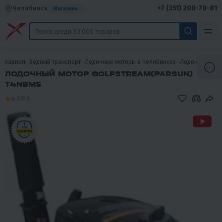
+7 (351) 200-70-81
Челябинск
Магазины
Главная
Водный транспорт
Лодочные моторы в Челябинске
Лодочные мот
ЛОДОЧНЫЙ МОТОР GOLFSTREAM(PARSUN)
T4NBMS
4.3
0