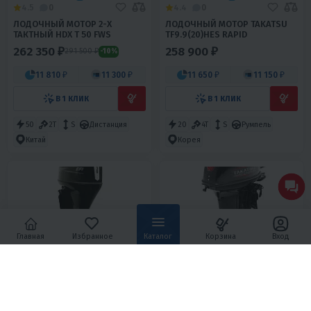
4.5
0
4.4
0
ЛОДОЧНЫЙ МОТОР 2-Х
ЛОДОЧНЫЙ МОТОР TAKATSU
ТАКТНЫЙ HDX T 50 FWS
TF9.9(20)HES RAPID
262 350 ₽
258 900 ₽
291 500 ₽
-10%
11 810 ₽
11 300 ₽
11 650 ₽
11 150 ₽
В 1 КЛИК
В 1 КЛИК
50
2T
S
Дистанция
20
4T
S
Румпель
Китай
Корея
Главная
Избранное
Каталог
Корзина
Вход
4.1
0
4.3
0
ЛОДОЧНЫЙ МОТОР HIDEA
ЛОДОЧНЫЙ МОТОР TAKATSU
HDEF 130 FEL-T EFI
TF30HEEL-T EFI
842 180 ₽
548 900 ₽
1 021 500 ₽
-18%