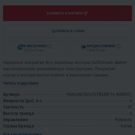
ДОБАВИТЬ В КОРЗИНУ
КУПИТЬ В 1 КЛИК
В РАССРОЧКУ
КРЕДИТ/ЛИЗИНГ
2 520 ₽/мес
1 860 ₽/мес
Надежное покрытие Все лодочные моторы Golfstream имеют
высокопрочную алюминиевую конструкцию. Покрытие
корпуса мотора многослойное и выполнено самыми
современными лакокрасочными материалами PPG (США),...
Читать подробнее
Артикул
PARSUN/GOLFSTREAM T4 NBMS
Мощность (до), л.с.
4
Тактность
2T
Высота транца
S
Управление
Румпель
Страна бренда
Китай
Все характеристики