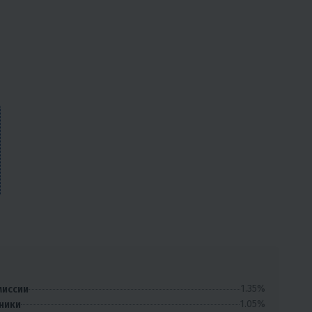
1.35%
миссии
1.05%
ники