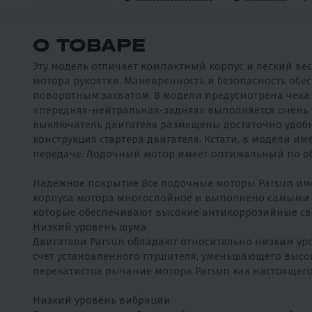
О ТОВАРЕ
Эту модель отличает компактный корпус и легкий вес
мотора рукоятки. Маневренность и безопасность обе
поворотным захватом. В модели предусмотрена чека
«передняя-нейтральная-задняя» выполняется очень пр
выключатель двигателя размещены достаточно удобно,
конструкция стартера двигателя. Кстати, в модели и
передаче. Лодочный мотор имеет оптимальный по об
Надежное покрытие Все лодочные моторы Parsun и
корпуса мотора многослойное и выполнено самыми
которые обеспечивают высокие антикоррозийные св
Низкий уровень шума
Двигатели Parsun обладают относительно низким уров
счет установленного глушителя, уменьшающего высо
перекатистое рычание мотора Parsun как настоящего
Низкий уровень вибрации