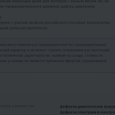
шения вибрации даже для моторов с малым весом. Вы не
сле продолжительного времени работы двигателя.
и
роен с учетом свойств российского топлива. Крыльчатка,
льшим запасом прочности.
тики могут изменяться производителем без предварительных
ьный характер и не может служить основанием для претензий.
 технических характеристик, наличия на складе, стоимости
аких условиях не является публичной офертой, определяемой
ателей и количестве
Дефекты двигателя или транс
Дефекты электрики и электро