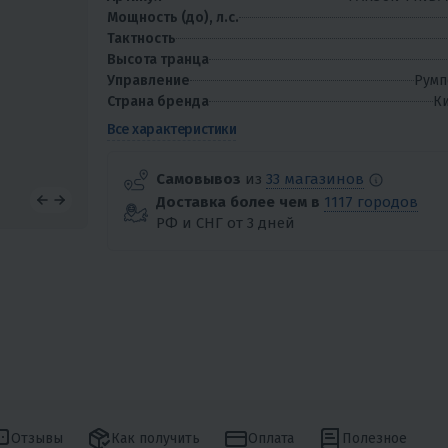
Мощность (до), л.с.
Тактность
Высота транца
Управление
Румп
Страна бренда
Ки
Все характеристики
Самовывоз
из
33 магазинов
Доставка более чем в
1117 городов
РФ и СНГ от 3 дней
Отзывы
Как получить
Оплата
Полезное