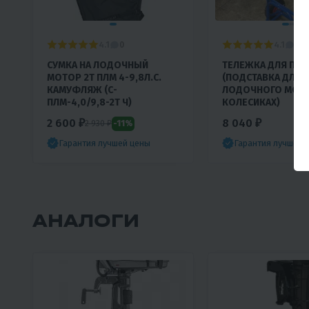
4.1
4.1
0
0
СУМКА НА ЛОДОЧНЫЙ
ТЕЛЕЖКА ДЛЯ ПЛМ
МОТОР 2Т ПЛМ 4-9,8Л.С.
(ПОДСТАВКА ДЛЯ
КАМУФЛЯЖ (С-
ЛОДОЧНОГО МОТО
ПЛМ-4,0/9,8-2Т Ч)
КОЛЕСИКАХ)
2 600 ₽
8 040 ₽
-11%
2 930 ₽
Гарантия лучшей цены
Гарантия лучшей 
АНАЛОГИ