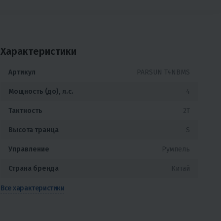
Характеристики
Артикул
PARSUN T4NBMS
Мощность (до), л.с.
4
Тактность
2T
Высота транца
S
Управление
Румпель
Страна бренда
Китай
а
Все характеристики