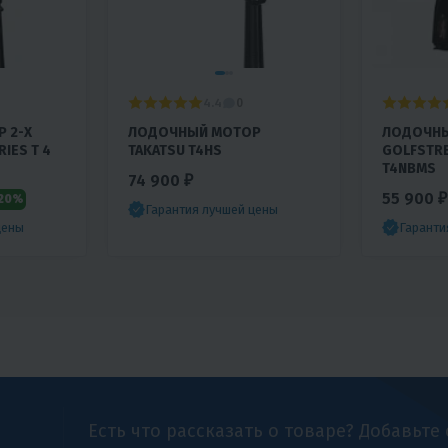
4.4
0
 2-Х
ЛОДОЧНЫЙ МОТОР
ЛОДОЧН
IES T 4
TAKATSU T4HS
GOLFSTR
T4NBMS
74 900 ₽
55 900 ₽
20%
Гарантия лучшей цены
цены
Гаранти
Есть что рассказать о товаре? Добавьте