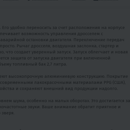
. Его удобно переносить за счет расположения на корпусе
спечивает возможность управления дросселем с
 аварийной остановки двигателя. Переключение передач
осто. Рычаг дросселя, воздушная заслонка, стартер и
 что создает уверенный запуск. Запуск облегчает и новая
меется защита от запуска двигателя при включенной
ъему топливный бак 2,7 литра.
меют высокопрочную алюминиевую конструкцию. Покрытие
 современными лакокрасочными материалами PPG (США),
ойства и сохраняют внешний вид продукции надолго.
нем шума, особенно на малых оборотах. Это достигается з
кочастотные звуки. Ваше внимание обратит приятное и
 зверя.