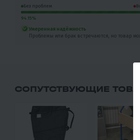
Без проблем
В
94.15%
Умеренная надёжность
Проблемы или брак встречаются, но товар мо
СОПУТСТВУЮЩИЕ ТОВ