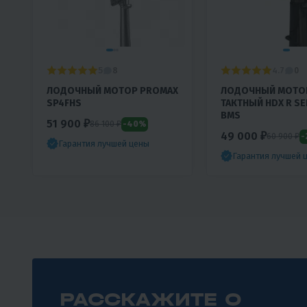
5
4.7
8
0
N
ЛОДОЧНЫЙ МОТОР PROMAX
ЛОДОЧНЫЙ МОТОР
SP4FHS
ТАКТНЫЙ HDX R SER
BMS
51 900 ₽
-40%
86 100 ₽
49 000 ₽
-
60 900 ₽
Гарантия лучшей цены
Гарантия лучшей 
РАССКАЖИТЕ О