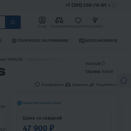
+7 (351) 200-70-81
Вход
Сравнение
Избранное
Корзина
S
ТЕХНИЧЕСКОЕ ОБСЛУЖИВАНИЕ
АДРЕСА МАГАЗИНОВ
вые PARSUN
Лодочный мотор PARSUN T4NBMS
PARSUN
S
Страна:
Китай
В избранное
Сравнить
Поделиться
Гарантия лучшей цены
 на
Цена со скидкой
ния
47 900 ₽
S