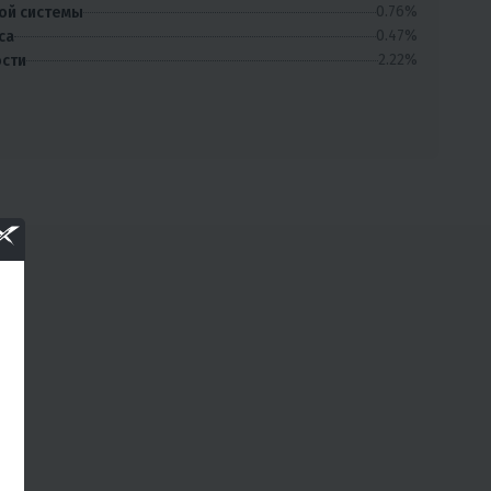
0.76%
ой системы
0.47%
са
2.22%
ости