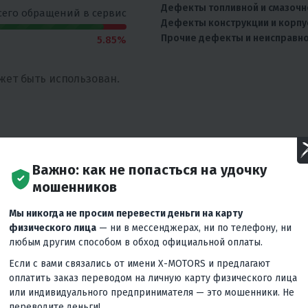
Дефекты топливной и смазочн
сего обращений в сервис
Дефекты конструкции и корпу
Прочие дефекты и неисправн
5.85%
жет быть использован.
Важно: как не попасться на удочку
мошенников
АРЫ
Мы никогда не просим перевести деньги на карту
физического лица
— ни в мессенджерах, ни по телефону, ни
любым другим способом в обход официальной оплаты.
Если с вами связались от имени X-MOTORS и предлагают
оплатить заказ переводом на личную карту физического лица
или индивидуального предпринимателя — это мошенники. Не
переводите деньги!