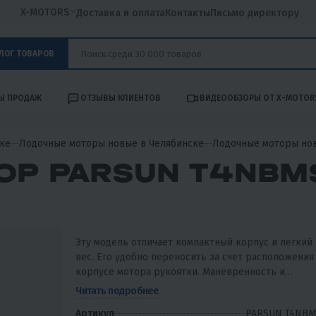
X-MOTORS
Доставка и оплата
Контакты
Письмо директору
ЛОГ ТОВАРОВ
Ы ПРОДАЖ
ОТЗЫВЫ КЛИЕНТОВ
ВИДЕООБЗОРЫ ОТ X-MOTOR
ке
Лодочные моторы новые в Челябинске
Лодочные моторы но
ОР PARSUN T4NBM
Эту модель отличает компактный корпус и легкий
вес. Его удобно переносить за счет расположения
корпусе мотора рукоятки. Маневренность и
безопасность обеспечивает возможность управле
Читать подробнее
дросселем с...
Артикул
PARSUN T4NBM