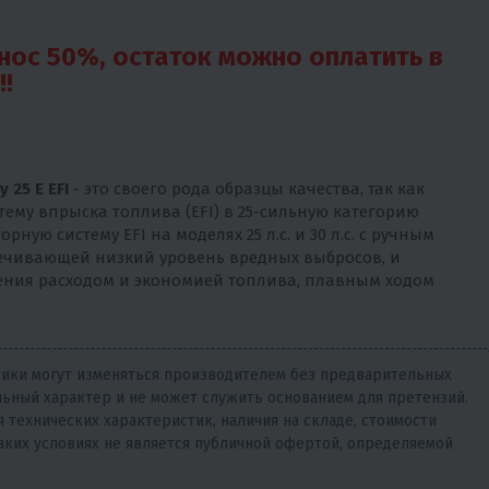
нос 50%, остаток можно оплатить в
!!
 25 E EFI
- это своего рода образцы качества, так как
ему впрыска топлива (EFI) в 25-сильную категорию
ую систему EFI на моделях 25 л.с. и 30 л.с. с ручным
спечивающей низкий уровень вредных выбросов, и
ения расходом и экономией топлива, плавным ходом
тики могут изменяться производителем без предварительных
ьный характер и не может служить основанием для претензий.
 технических характеристик, наличия на складе, стоимости
аких условиях не является публичной офертой, определяемой