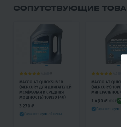
СОПУТСТВУЮЩИЕ ТОВ
4.6
4.2
0
0
МАСЛО 4T QUICKSILVER
МАСЛО 4T QUICKSI
(MERCURY ДЛЯ ДВИГАТЕЛЕЙ
(MERCURY) 10W30
MCM(МАЛАЯ И СРЕДНЯЯ
МИНЕРАЛЬНОЕ (1Л
МОЩНОСТЬ) 10W30 (4Л)
1 490 ₽
-7%
1 610 ₽
3 270 ₽
Гарантия лучшей 
Гарантия лучшей цены