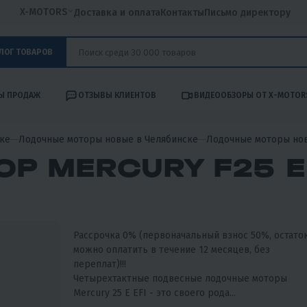
X-MOTORS
Доставка и оплата
Контакты
Письмо директору
ЛОГ ТОВАРОВ
Ы ПРОДАЖ
ОТЗЫВЫ КЛИЕНТОВ
ВИДЕООБЗОРЫ ОТ X-MOTOR
ке
Лодочные моторы новые в Челябинске
Лодочные моторы но
Р MERCURY F25 E 
Рассрочка 0% (первоначальный взнос 50%, остато
можно оплатить в течение 12 месяцев, без
переплат)!!!
Четырехтактные подвесные лодочные моторы
Mercury 25 E EFI - это своего рода...