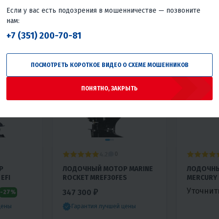
Если у вас есть подозрения в мошенничестве — позвоните
нам:
+7 (351) 200-70-81
ПОСМОТРЕТЬ КОРОТКОЕ ВИДЕО О СХЕМЕ МОШЕННИКОВ
ПОНЯТНО, ЗАКРЫТЬ
4.2
0
Р
ЛОДОЧНЫЙ МОТОР MARINE
ЛОДОЧН
EFI
ROCKET MREF30FES
MERCURY 
Уточнит
347 300 ₽
-27%
цены
Гарантия лучшей цены