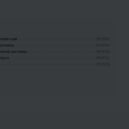
99.86%
нсмиссии
99.89%
троники
99.92%
очной системы
99.95%
рпуса
99.78%