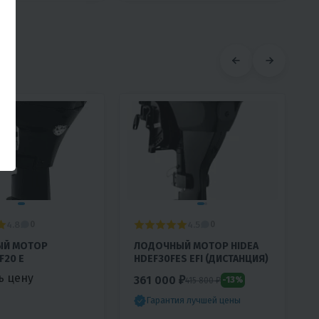
4.8
4.5
0
0
ЫЙ МОТОР
ЛОДОЧНЫЙ МОТОР HIDEA
F20 E
HDEF30FES EFI (ДИСТАНЦИЯ)
ь цену
361 000 ₽
-13%
415 800 ₽
Гарантия лучшей цены