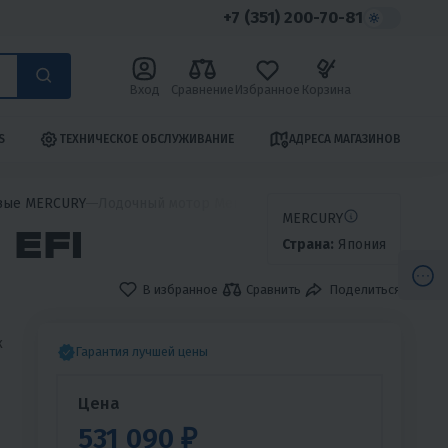
+7 (351) 200-70-81
Вход
Сравнение
Избранное
Корзина
S
ТЕХНИЧЕСКОЕ ОБСЛУЖИВАНИЕ
АДРЕСА МАГАЗИНОВ
вые MERCURY
Лодочный мотор Mercury F25 E EFI
MERCURY
EFI
Страна:
Япония
В избранное
Сравнить
Поделиться
к
Гарантия лучшей цены
Цена
531 090 ₽