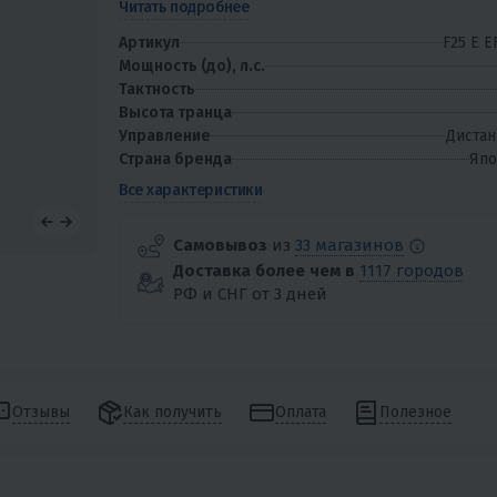
Читать подробнее
Артикул
F25 E E
Мощность (до), л.с.
Тактность
Высота транца
Управление
Дистан
Страна бренда
Япо
Все характеристики
Самовывоз
из
33 магазинов
Доставка более чем в
1117 городов
РФ и СНГ от 3 дней
Отзывы
Как получить
Оплата
Полезное