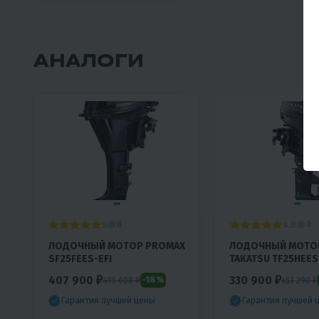
АНАЛОГИ
5
4.8
8
0
ЛОДОЧНЫЙ МОТОР PROMAX
ЛОДОЧНЫЙ МОТО
SF25FEES-EFI
TAKATSU TF25HEES 
407 900 ₽
330 900 ₽
-18%
495 600 ₽
453 290 ₽
Гарантия лучшей цены
Гарантия лучшей 