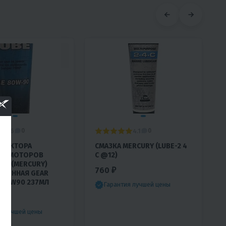
4.6
4.1
0
0
ЕДУКТОРА
СМАЗКА MERCURY (LUBE-2 4
ЫХ МОТОРОВ
C @12)
VER (MERCURY)
760 ₽
СИОННАЯ GEAR
 80W90 237МЛ
Гарантия лучшей цены
я лучшей цены