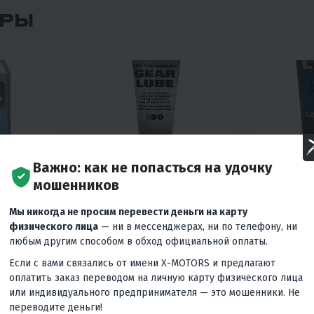
АРЫ
Важно: как не попасться на удочку
4
мошенников
0
LVER
МАСЛО QUICKSILVER
МАСЛО Р
Мы никогда не просим перевести деньги на карту
(MERCURY)
ЛОДОЧН
физического лица
— ни в мессенджерах, ни по телефону, ни
)
ТРАНСМИСИОННАЯ GEAR
QUICKSIL
LUBE (ЗАЛИТА С ЗАВОДА В
ТРАНСМИ
любым другим способом в обход официальной оплаты.
МОТОРАХ) 237МЛ
LUBE SAW
Если с вами связались от имени X-MOTORS и предлагают
цены
1 100 ₽
990 ₽
-17%
1 330 ₽
оплатить заказ переводом на личную карту физического лица
или индивидуального предпринимателя — это мошенники. Не
Гарантия лучшей цены
Гаранти
переводите деньги!