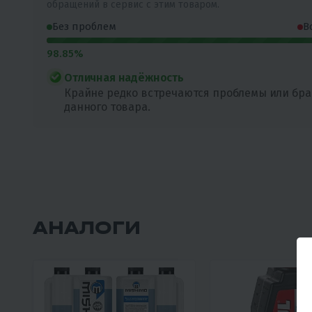
обращений в сервис с этим товаром.
Без проблем
В
98.85%
Отличная надёжность
Крайне редко встречаются проблемы или бра
данного товара.
АНАЛОГИ