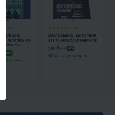
4.1
4.4
0
0
ОТ.Д/ВОДН.
МАСЛО MANNOL МОТОРНОЕ
MARINE 4T 10W-30
2T П/С OUTBOARD MARINE 1Л
LIQUIMOLY 1Л
590 ₽
-6%
630 ₽
-16%
0 ₽
Гарантия лучшей цены
я лучшей цены