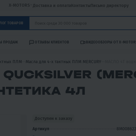
X-MOTORS
Доставка и оплата
Контакты
Письмо директору
ЛОГ ТОВАРОВ
Ы ПРОДАЖ
ОТЗЫВЫ КЛИЕНТОВ
ВИДЕООБЗОРЫ ОТ X-MOTOR
актных ПЛМ
Масла для 4-х тактных ПЛМ MERCURY
МАСЛО 4T водн
 QUCKSILVER (MER
НТЕТИКА 4Л
Доступен к заказу
Артикул
8M008622