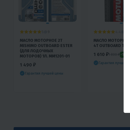
5
4.4
9
0
МАСЛО МОТОРНОЕ 2T
МАСЛО МОТОРНОЕ
MISHIMO OUTBOARD ESTER
4Т OUTBOARD TECH
(ДЛЯ ЛОДОЧНЫХ
1 610 ₽
-11%
1 800 ₽
МОТОРОВ) 1Л. ММ1201-01
Гарантия лучшей 
1 490 ₽
Гарантия лучшей цены