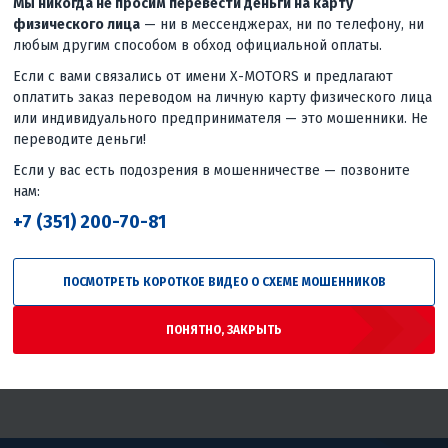
Мы никогда не просим перевести деньги на карту
физического лица
— ни в мессенджерах, ни по телефону, ни
любым другим способом в обход официальной оплаты.
Если с вами связались от имени X-MOTORS и предлагают
оплатить заказ переводом на личную карту физического лица
4.6
0
или индивидуального предпринимателя — это мошенники. Не
переводите деньги!
 10W30
МАСЛО 4T QUICKSILVER
МАСЛО М
 1Л
(MERCURY ДЛЯ ДВИГАТЕЛЕЙ
ТЕХНИКИ 
Если у вас есть подозрения в мошенничестве — позвоните
MCM(МАЛАЯ И СРЕДНЯЯ
НС-СИНТ.
нам:
МОЩНОСТЬ) 10W30 (4Л)
990 ₽
1 18
цены
+7 (351) 200-70-81
3 270 ₽
Гаранти
Гарантия лучшей цены
ПОСМОТРЕТЬ КОРОТКОЕ ВИДЕО О СХЕМЕ МОШЕННИКОВ
ПОНЯТНО, ЗАКРЫТЬ