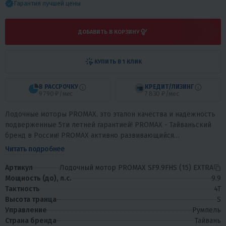
Гарантия лучшей цены
ДОБАВИТЬ В КОРЗИНУ
КУПИТЬ В 1 КЛИК
В РАССРОЧКУ
КРЕДИТ/ЛИЗИНГ
9 790 ₽/мес
7 830 ₽/мес
Лодочные моторы PROMAX, это эталон качества и надежность
подверженные 5ти летней гарантией! PROMAX - Тайваньский
бренд в России! PROMAX активно развивающийся
производитель на мировом рынке. ...
Читать подробнее
Артикул
Лодочный мотор PROMAX SF9.9FHS (15) EXTRA
Мощность (до), л.с.
9.9
Тактность
4T
Высота транца
S
Управление
Румпель
Страна бренда
Тайвань