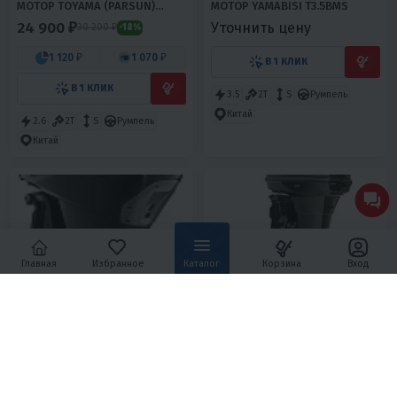
МОТОР TOYAMA (PARSUN)
МОТОР YAMABISI T3.5BMS
T2.6CBMS
24 900 ₽
Уточнить цену
30 200 ₽
-18%
1 120 ₽
1 070 ₽
В 1 КЛИК
В 1 КЛИК
3.5
2T
S
Румпель
Китай
2.6
2T
S
Румпель
Китай
Главная
Избранное
Каталог
Корзина
Вход
5
0
4.7
0
ЛОДОЧНЫЙ МОТОР SUZUKI
ЛОДОЧНЫЙ МОТОР HIDEA
DF325ATX
HD90FFEL-T (ГИДРОПОДЪЕМ)
3 624 340 ₽
499 600 ₽
561 500 ₽
-11%
163 100 ₽
156 050 ₽
22 480 ₽
21 510 ₽