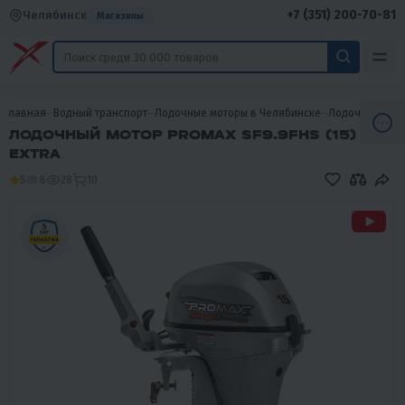
+7 (351) 200-70-81
Челябинск
Магазины
Главная
Водный транспорт
Лодочные моторы в Челябинске
Лодочные мот
ЛОДОЧНЫЙ МОТОР PROMAX SF9.9FHS (15)
EXTRA
5
8
28
10