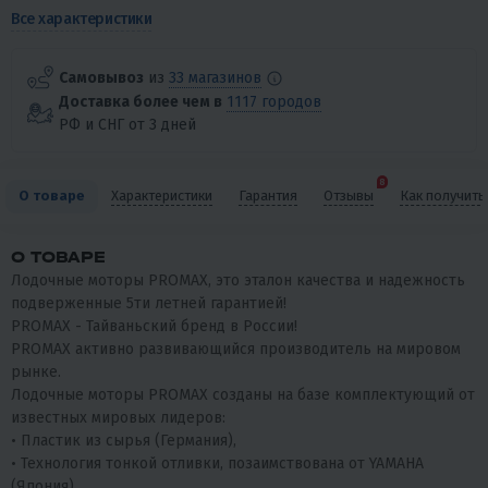
Все характеристики
Самовывоз
из
33 магазинов
Доставка более чем в
1117 городов
РФ и СНГ от 3 дней
8
О товаре
Характеристики
Гарантия
Отзывы
Как получить
О ТОВАРЕ
Лодочные моторы PROMAX, это эталон качества и надежность
подверженные 5ти летней гарантией!
PROMAX - Тайваньский бренд в России!
PROMAX активно развивающийся производитель на мировом
рынке.
Лодочные моторы PROMAX созданы на базе комплектующий от
известных мировых лидеров:
• Пластик из сырья (Германия),
• Технология тонкой отливки, позаимствована от YAMAHA
(Япония).