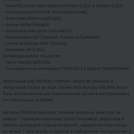
• Безасбестовые прокладки InterFace (США) и Sealtex (США),
• Контроллеры SEVCON (Великобритания),
• Электрика Motenergy(США),
• Аноды Martyr(Канада),
• Электрическое реле Evinrude US
• Gодшипники SKF (Швеция, Япония и Германия),
• Cвечи зажигания NGK (Япония),
• Наклейки 3M (США),
Антикоррозийное покрытие:
• грунт MacDermid(США),
• Лакокрасочные материалы PPG(США ) и Nippon Paint(Япония).
Модельный ряд PROMAX отвечает запросам рыбаков и
любителей отдыха на воде. Кроме того моторы PROMAX могут
быть использованы для коммерческих целей и эксплуатации в
экстремальных условиях.
Моторы PROMAX проходят тройной контроль качества. На
заводе – проверка ключевых узлов (например, редуктора и
блоков цилиндров сжатым воздухом), каждого мотора в воде
не менее 1 часа перед отгрузкой и выборочное тестирование в