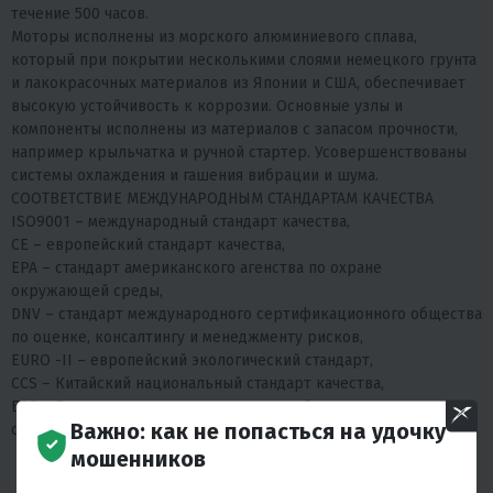
течение 500 часов.
Моторы исполнены из морского алюминиевого сплава,
который при покрытии несколькими слоями немецкого грунта
и лакокрасочных материалов из Японии и США, обеспечивает
высокую устойчивость к коррозии. Основные узлы и
компоненты исполнены из материалов с запасом прочности,
например крыльчатка и ручной стартер. Усовершенствованы
системы охлаждения и гашения вибрации и шума.
СООТВЕТСТВИЕ МЕЖДУНАРОДНЫМ СТАНДАРТАМ КАЧЕСТВА
ISO9001 – международный стандарт качества,
CE – европейский стандарт качества,
EPA – стандарт американского агенства по охране
окружающей среды,
DNV – стандарт международного сертификационного общества
по оценке, консалтингу и менеджменту рисков,
EURO -II – европейский экологический стандарт,
ССS – Китайский национальный стандарт качества,
EAC – Декларация соответствия евразийского экономического
Важно: как не попасться на удочку
союза.
мошенников