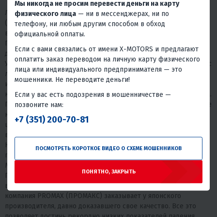
Мы никогда не просим перевести деньги на карту
Лодочный подвесной мотор серии SF от компании PROMAX
физического лица
— ни в мессенджерах, ни по
(ПРОМАКС) относится к классу 4х-тактных моторов, совмещая
телефону, ни любым другим способом в обход
в себе практичность, надежность и экономичность.
официальной оплаты.
Пятислойное лакокрасочное покрытие надежно защитит
Если с вами связались от имени X-MOTORS и предлагают
двигатель от воздействия как пресной, так и морской воды.
оплатить заказ переводом на личную карту физического
Усовершенствованная цифровая система зажигания позволит с
лица или индивидуального предпринимателя — это
легкостью осуществить запуск двигателя в любых условиях, а
мошенники. Не переводите деньги!
инновационная система подачи топлива PROMAX от известной
Если у вас есть подозрения в мошенничестве —
компании Keihin даст значительную экономию расхода топлива.
позвоните нам:
Подверженные наибольшим нагрузкам детали двигателя, такие
как гребной и торсионный вал, ведущая и ведомая
+7 (351) 200-70-81
шестеренка, шейки коленчатого вала выполнены из
высокоуглеродистой стали, что увеличивает срок их службы.
Кроме того, для защиты от коррозии применяется оцинковка
ПОСМОТРЕТЬ КОРОТКОЕ ВИДЕО О СХЕМЕ МОШЕННИКОВ
полостей двигателя и протекторный анод от канадской марки
Martyr, что увеличивает срок службы металлических деталей.
ПОНЯТНО, ЗАКРЫТЬ
Подшипники и шестерни, от качества которых зависит работа
всего двигателя и которым уделяется повышенное внимание,
компания PROMAX (ПРОМАКС) заказывает у японского
производителя, давно доказавшего свое качество. Все это
позволяет достичь рекордно низких показателей падения