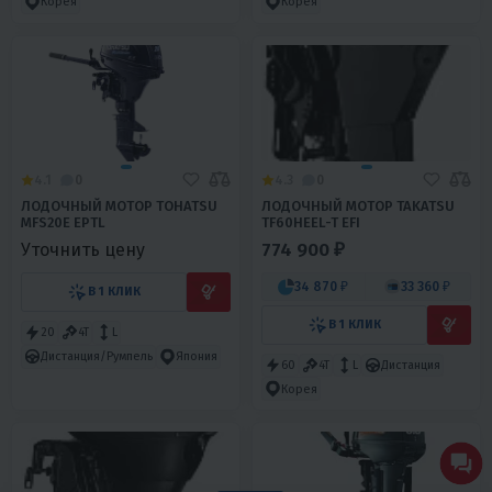
Корея
Корея
4.1
0
4.3
0
ЛОДОЧНЫЙ МОТОР TOHATSU
ЛОДОЧНЫЙ МОТОР TAKATSU
MFS20E EPTL
TF60HEEL-T EFI
774 900 ₽
Уточнить цену
34 870 ₽
33 360 ₽
В 1 КЛИК
В 1 КЛИК
20
4T
L
Дистанция/Румпель
Япония
60
4T
L
Дистанция
Корея