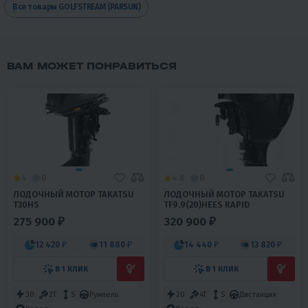
Все товары GOLFSTREAM (PARSUN)
ВАМ МОЖЕТ ПОНРАВИТЬСЯ
4
0
4.8
0
ЛОДОЧНЫЙ МОТОР TAKATSU
ЛОДОЧНЫЙ МОТОР TAKATSU
T30HS
TF9.9(20)HEES RAPID
275 900 ₽
320 900 ₽
12 420 ₽
11 880 ₽
14 440 ₽
13 820 ₽
В 1 КЛИК
В 1 КЛИК
30
2T
S
Румпель
20
4T
S
Дистанция