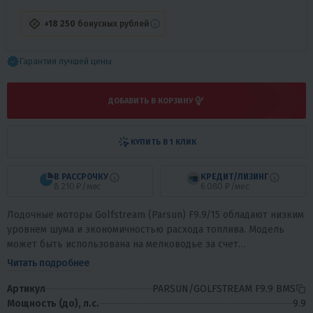
+18 250
бонусных рублей
Гарантия лучшей цены
ДОБАВИТЬ В КОРЗИНУ
КУПИТЬ В 1 КЛИК
В РАССРОЧКУ
КРЕДИТ/ЛИЗИНГ
8 210 ₽/мес
6 080 ₽/мес
Лодочные моторы Golfstream (Parsun) F9.9/15 обладают низким
уровнем шума и экономичностью расхода топлива. Модель
может быть использована на мелководье за счет
предусмотренной регулировки подъема...
Читать подробнее
Артикул
PARSUN/GOLFSTREAM F9.9 BMS
Мощность (до), л.с.
9.9