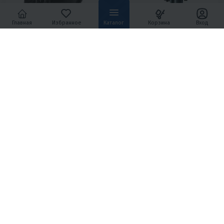
Главная
Избранное
Каталог
Корзина
Вход
4.8
0
4.7
0
ЛОДОЧНЫЙ МОТОР MARLIN
2Х-ТАКТНЫЙ ЛОДОЧНЫЙ
MFI 30 AWRTL
МОТОР YAMABISI T9.9BMS
460 100 ₽
74 900 ₽
20 700 ₽
19 810 ₽
3 370 ₽
3 220 ₽
В 1 КЛИК
В 1 КЛИК
30
4T
L
9.9
2T
S
Румпель
Дистанция/Румпель
Китай
Китай
4.1
0
4.1
0
ЛОДОЧНЫЙ МОТОР GLMARINE
ЛОДОЧНЫЙ МОТОР 2-Х