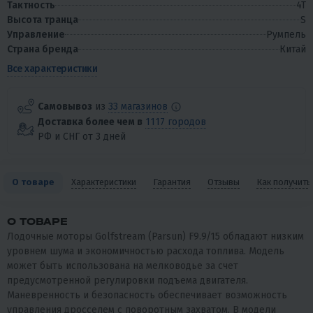
Тактность
4T
Высота транца
S
Управление
Румпель
Страна бренда
Китай
Все характеристики
Самовывоз
из
33 магазинов
Доставка более чем в
1117 городов
РФ и СНГ от 3 дней
О товаре
Характеристики
Гарантия
Отзывы
Как получить
О ТОВАРЕ
Лодочные моторы Golfstream (Parsun) F9.9/15 обладают низким
уровнем шума и экономичностью расхода топлива. Модель
может быть использована на мелководье за счет
предусмотренной регулировки подъема двигателя.
Маневренность и безопасность обеспечивает возможность
управления дросселем с поворотным захватом. В модели