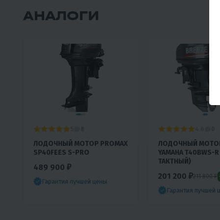
АНАЛОГИ
5
4.6
8
0
ЛОДОЧНЫЙ МОТОР PROMAX
ЛОДОЧНЫЙ МОТОР
SP40FEES S-PRO
YAMAHA T40BWS-R 
ТАКТНЫЙ)
489 900 ₽
201 200 ₽
211 800 ₽
Гарантия лучшей цены
Гарантия лучшей 