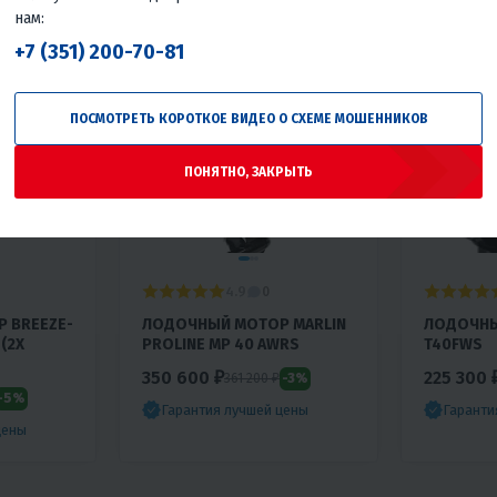
нам:
+7 (351) 200-70-81
ПОСМОТРЕТЬ КОРОТКОЕ ВИДЕО О СХЕМЕ МОШЕННИКОВ
ПОНЯТНО, ЗАКРЫТЬ
4.9
0
 BREEZE-
ЛОДОЧНЫЙ МОТОР MARLIN
ЛОДОЧНЫ
(2Х
PROLINE MP 40 AWRS
T40FWS
350 600 ₽
225 300 
-3%
361 200 ₽
-5%
Гарантия лучшей цены
Гаранти
цены