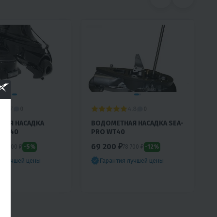
4.7
4.8
0
0
НАЯ НАСАДКА
ВОДОМЕТНАЯ НАСАДКА SEA-
JET40
PRO WТ40
69 200 ₽
-5%
-12%
83 500 ₽
78 700 ₽
я лучшей цены
Гарантия лучшей цены