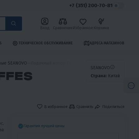
+7 (351) 200-70-81
Вход
Сравнение
Избранное
Корзина
S
ТЕХНИЧЕСКОЕ ОБСЛУЖИВАНИЕ
АДРЕСА МАГАЗИНОВ
вые SEANOVO
Лодочный мотор SEANOVO SN40FFES (дистанция)
SEANOVO
FFES
Страна:
Китай
В избранное
Сравнить
Поделиться
с,
Гарантия лучшей цены
за