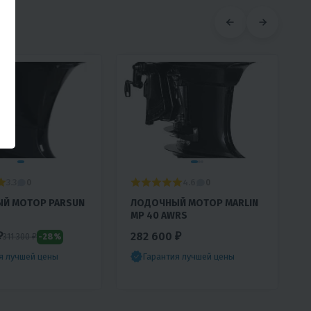
3.3
4.6
0
0
Й МОТОР PARSUN
ЛОДОЧНЫЙ МОТОР MARLIN
MP 40 AWRS
₽
282 600 ₽
-28%
311 300 ₽
я лучшей цены
Гарантия лучшей цены