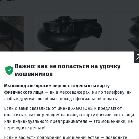
Важно: как не попасться на удочку
5
0
мошенников
ВОДОМЁТНАЯ НАСАДКА
ВОДОМЕТ
CONDOR 40 JET
SEANOVO 
Мы никогда не просим перевести деньги на карту
РА НА
физического лица
— ни в мессенджерах, ни по телефону, ни
81 000 ₽
79 400 ₽
-11%
91 020 ₽
любым другим способом в обход официальной оплаты.
Гарантия лучшей цены
Гаранти
Если с вами связались от имени X-MOTORS и предлагают
цены
оплатить заказ переводом на личную карту физического лица
или индивидуального предпринимателя — это мошенники. Не
переводите деньги!
Если у вас есть подозрения в мошенничестве — позвоните