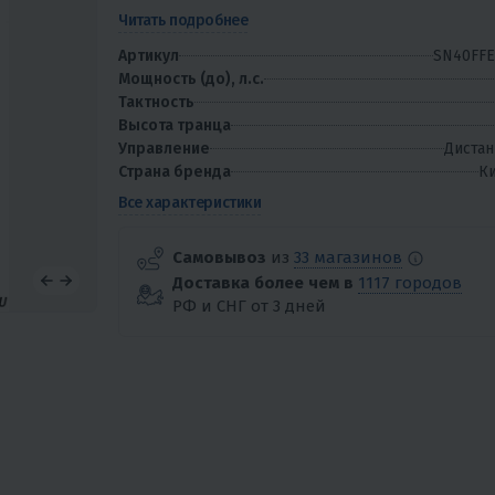
Читать подробнее
Артикул
SN40FFE
Мощность (до), л.с.
Тактность
Высота транца
Управление
Дистан
Страна бренда
Ки
Все характеристики
Самовывоз
из
33 магазинов
Доставка более чем в
1117 городов
РФ и СНГ от 3 дней