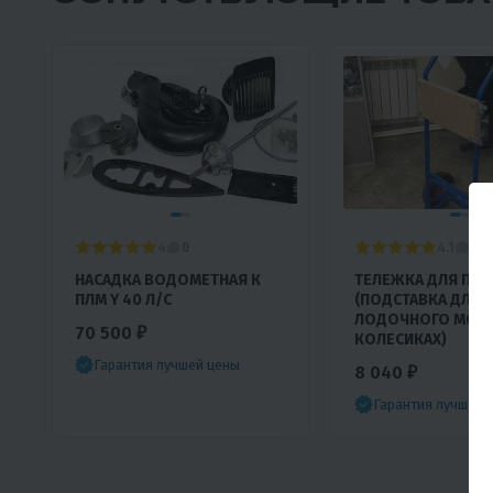
4
4.1
0
0
НАСАДКА ВОДОМЕТНАЯ К
ТЕЛЕЖКА ДЛЯ ПЛМ
ПЛМ Y 40 Л/С
(ПОДСТАВКА ДЛЯ
KATSU
ЛОДОЧНОГО МОТО
70 500 ₽
КОЛЕСИКАХ)
Гарантия лучшей цены
8 040 ₽
Гарантия лучшей 