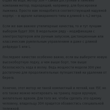
отдых на воде, мотор 30H – самый доступный в линейке
компании мотор, подходящий, например, для буксировки
лыжника. Просто вам понадобится соответствующий надувной
корпус – в идеале катамаранного типа и длиной 4-4,2 метра.
Если же вам важнее утилитарные качества, то и тут лучшим
выбором будет 30H. В модельном ряду - модификации с
электростартером или ручным запуском, дистанционным или
классическим румпельным управлением и даже с длиной
дейдвуда S или L.
Последнее качество особенно важно, если вы выберете новую
высокобортную лодку, а чем выше борт, тем выше
безопасность хода в волну. Ведь мощности модели 30H уже
достаточно для продолжительных путешествий на удалении от
берега.
Конечно, этот мотор не такой компактный и легкий, как 15F, но
его также можно монтировать на транец лодки вручную,
желательно вдвоем. Для того же, чтобы сделать это одному
человеку, владельцу 30H придется обзавестись специальной
тележкой.