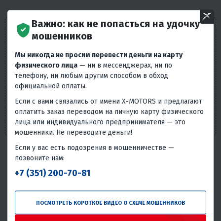
Важно: как не попасться на удочку
Внешний вид товара, его комплектация и
мошенников
характеристики могут изменяться производителем без
предварительных уведомлений. Описание носит
Мы никогда не просим перевести деньги на карту
справочно-ознакомительный характер и не может
физического лица
— ни в мессенджерах, ни по
служить основанием для претензий. Вся представленная
телефону, ни любым другим способом в обход
на сайте информация, касающаяся технических
официальной оплаты.
характеристик, наличия на складе, стоимости товаров,
Если с вами связались от имени X-MOTORS и предлагают
носит информационный характер и ни при каких
оплатить заказ переводом на личную карту физического
условиях не является публичной офертой, определяемой
лица или индивидуального предпринимателя — это
положениями п. 2 ст. 437 Гражданского кодекса РФ.
мошенники. Не переводите деньги!
Если у вас есть подозрения в мошенничестве —
позвоните нам:
Надёжность товара
+7 (351) 200-70-81
Статистика основана на количестве общего числа
покупателей и количестве обращений в сервис с этим
товаром.
ПОСМОТРЕТЬ КОРОТКОЕ ВИДЕО О СХЕМЕ МОШЕННИКОВ
Без проблем
Всего обращений в сервис