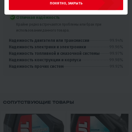
ПОНЯТНО, ЗАКРЫТЬ
99.77%
0.23%
Отличная надёжность
Крайне редко встречаются проблемы или брак при
использовании данного товара.
99.94%
Надежность двигателя или трансмиссии
99.96%
Надежность электрики и электроники
99.97%
Надежность топливной и смазочной системы
99.98%
Надежность конструкции и корпуса
99.92%
Надежность прочих систем
СОПУТСТВУЮЩИЕ ТОВАРЫ