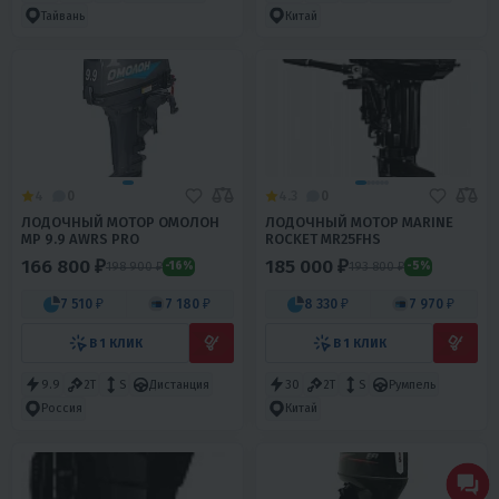
Тайвань
Китай
4
0
4.3
0
ЛОДОЧНЫЙ МОТОР ОМОЛОН
ЛОДОЧНЫЙ МОТОР MARINE
MP 9.9 AWRS PRO
ROCKET MR25FHS
166 800 ₽
185 000 ₽
198 900 ₽
193 800 ₽
-16%
-5%
7 510 ₽
7 180 ₽
8 330 ₽
7 970 ₽
В 1 КЛИК
В 1 КЛИК
9.9
2T
S
Дистанция
30
2T
S
Румпель
Россия
Китай