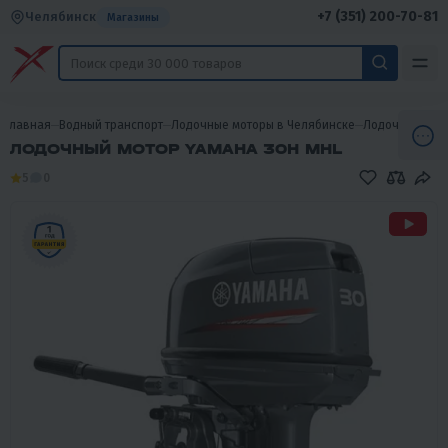
+7 (351) 200-70-81
Челябинск
Магазины
Главная
Водный транспорт
Лодочные моторы в Челябинске
Лодочные мот
ЛОДОЧНЫЙ МОТОР YAMAHA 30H MHL
5
0