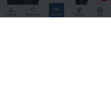
Главная
Избранное
Каталог
Корзина
Вход
4.9
0
4.9
0
ЛОДОЧНЫЙ МОТОР 2-Х
ЛОДОЧНЫЙ МОТОР HIDEA
ТАКТНЫЙ HDX T 75 FEL-T
HDEF 115 FEL-T EFI
464 850 ₽
805 600 ₽
516 500 ₽
948 400 ₽
-10%
-15%
20 920 ₽
20 010 ₽
36 250 ₽
34 690 ₽
В 1 КЛИК
В 1 КЛИК
75
2T
L
Дистанция
115
4T
L
Дистанция
Китай
Китай
4.2
0
4.9
0