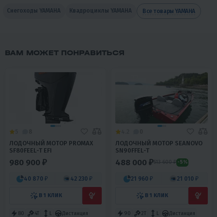
Снегоходы YAMAHA
Квадроциклы YAMAHA
Все товары YAMAHA
ВАМ МОЖЕТ ПОНРАВИТЬСЯ
5
8
4.2
0
ЛОДОЧНЫЙ МОТОР PROMAX
ЛОДОЧНЫЙ МОТОР SEANOVO
SF80FEEL-T EFI
SN90FFEL-T
980 900 ₽
488 000 ₽
513 600 ₽
-5%
40 870 ₽
42 230 ₽
21 960 ₽
21 010 ₽
В 1 КЛИК
В 1 КЛИК
80
4T
L
Дистанция
90
2T
L
Дистанция