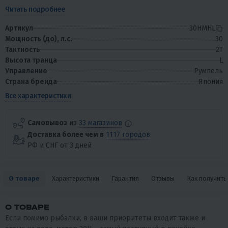
лыжника. Просто вам понадобится...
Читать подробнее
Артикул
30HMHL
Мощность (до), л.с.
30
Тактность
2T
Высота транца
L
Управление
Румпель
Страна бренда
Япония
Все характеристики
Самовывоз
из
33 магазинов
Доставка более чем в
1117 городов
РФ и СНГ от 3 дней
О товаре
Характеристики
Гарантия
Отзывы
Как получить
О ТОВАРЕ
Если помимо рыбалки, в ваши приоритеты входит также и