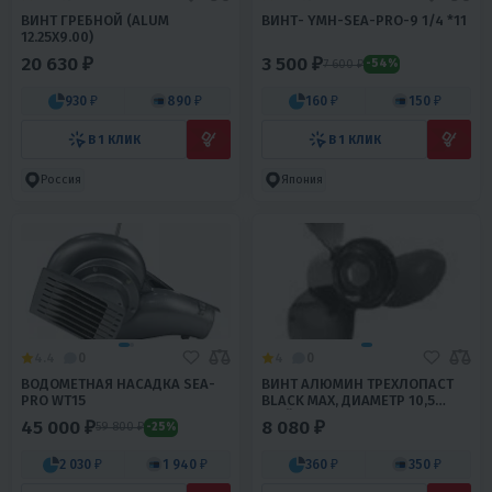
ВИНТ ГРЕБНОЙ (ALUM
ВИНТ- YMH-SEA-PRO-9 1/4 *11
12.25X9.00)
20 630 ₽
3 500 ₽
7 600 ₽
-54%
930 ₽
890 ₽
160 ₽
150 ₽
В 1 КЛИК
В 1 КЛИК
Россия
Япония
4.4
0
4
0
ВОДОМЕТНАЯ НАСАДКА SEA-
ВИНТ АЛЮМИН ТРЕХЛОПАСТ
PRO WT15
BLACK MAX, ДИАМЕТР 10,5
ДЮЙМОВ, ШАГ 13 ДЛЯ
45 000 ₽
8 080 ₽
59 800 ₽
-25%
MERCURY 40-60 Л.С., 3X10-
1/2X13
2 030 ₽
1 940 ₽
360 ₽
350 ₽