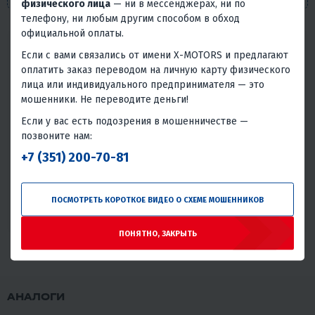
физического лица
— ни в мессенджерах, ни по
телефону, ни любым другим способом в обход
официальной оплаты.
Надёжность товара
Если с вами связались от имени X-MOTORS и предлагают
Статистика основана на количестве общего числа
оплатить заказ переводом на личную карту физического
покупателей и количестве обращений в сервис с этим
лица или индивидуального предпринимателя — это
товаром.
мошенники. Не переводите деньги!
Если у вас есть подозрения в мошенничестве —
Без проблем
Всего обращений в сервис
позвоните нам:
97.16%
2.84%
+7 (351) 200-70-81
Хорошая надёжность
Проблемы или брак встречаются редко, товар надёжен в
ПОСМОТРЕТЬ КОРОТКОЕ ВИДЕО О СХЕМЕ МОШЕННИКОВ
большинстве случаев.
ПОНЯТНО, ЗАКРЫТЬ
АНАЛОГИ