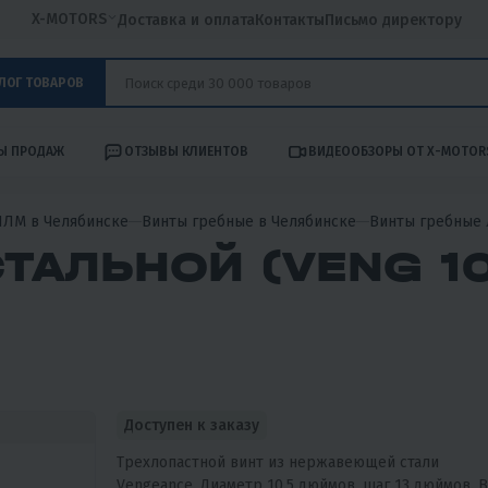
X-MOTORS
Доставка и оплата
Контакты
Письмо директору
ЛОГ ТОВАРОВ
Ы ПРОДАЖ
ОТЗЫВЫ КЛИЕНТОВ
ВИДЕООБЗОРЫ ОТ X-MOTOR
ПЛМ в Челябинске
Винты гребные в Челябинске
Винты гребные
ТАЛЬНОЙ (VENG 10
Доступен к заказу
Трехлопастной винт из нержавеющей стали
Vengeance. Диаметр 10.5 дюймов, шаг 13 дюймов. В