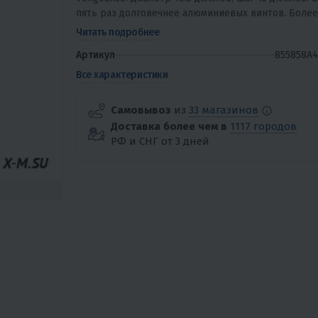
пять раз долговечнее алюминиевых винтов. Более
тонкие лопасти, относительно алюминиевых винто
Читать подробнее
позволяют...
Артикул
855858A4
Все характеристики
Самовывоз
из
33 магазинов
Доставка более чем в
1117 городов
РФ и СНГ от 3 дней