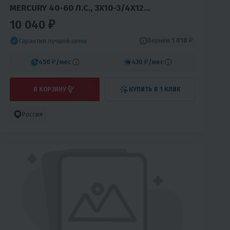
MERCURY 40-60 Л.С., 3X10-3/4X12
(ОРИГИНАЛ)
10 040 ₽
Вернём
1 010 ₽
Гарантия лучшей цены
450 ₽
/мес
430 ₽
/мес
В КОРЗИНУ
КУПИТЬ В 1 КЛИК
Россия