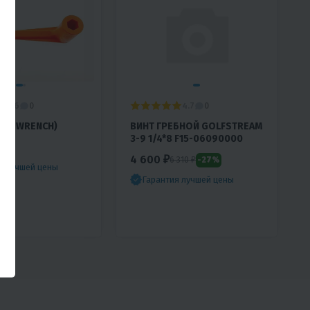
4.6
4.7
0
0
ROP WRENCH)
ВИНТ ГРЕБНОЙ GOLFSTREAM
3-9 1/4*8 F15-06090000
4 600 ₽
-27%
6 310 ₽
я лучшей цены
Гарантия лучшей цены