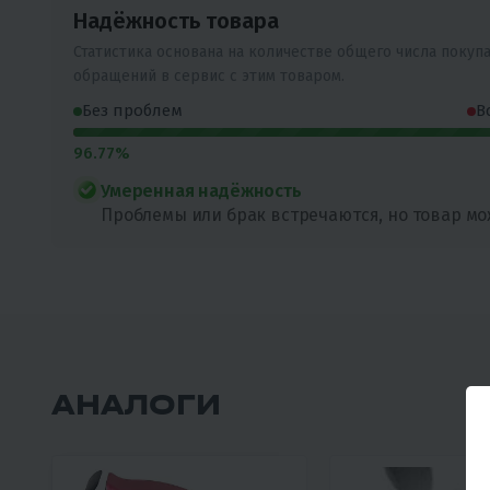
Надёжность товара
Статистика основана на количестве общего числа покуп
обращений в сервис с этим товаром.
Без проблем
В
96.77%
Умеренная надёжность
Проблемы или брак встречаются, но товар мо
АНАЛОГИ