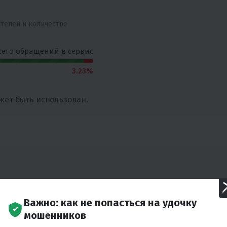
ателей и количестве
сего обращений в сервис
3.23%
жет быть использован.
Важно: как не попасться на удочку
мошенников