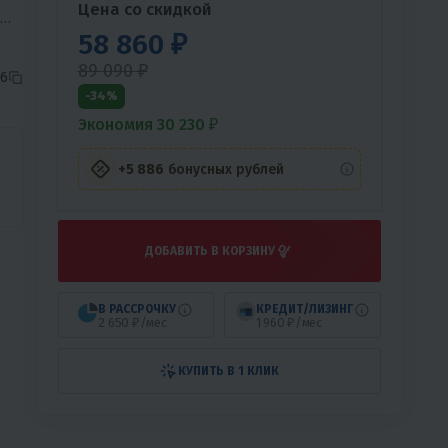
Цена со скидкой
58 860 ₽
в,
89 090 ₽
6
-34%
Экономия 30 230 ₽
+5 886
бонусных рублей
ДОБАВИТЬ В КОРЗИНУ
В РАССРОЧКУ
КРЕДИТ/ЛИЗИНГ
2 650 ₽/мес
1 960 ₽/мес
КУПИТЬ В 1 КЛИК