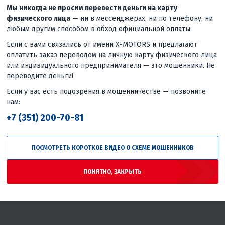
Мы никогда не просим перевести деньги на карту
физического лица
— ни в мессенджерах, ни по телефону, ни
любым другим способом в обход официальной оплаты.
Если с вами связались от имени X-MOTORS и предлагают
оплатить заказ переводом на личную карту физического лица
или индивидуального предпринимателя — это мошенники. Не
переводите деньги!
4
0
Если у вас есть подозрения в мошенничестве — позвоните
ЕХЛОПАСТ
ВИНТЫ YAMAHA, HIDEA,
КЛЮЧ (P
ТР 10,5
GLADIATOR (СТАР) 2.5HP -
нам:
1 250 ₽
ДЛЯ
3.5HP
+7 (351) 200-70-81
., 3X10-
Гаранти
1 900 ₽
Гарантия лучшей цены
ПОСМОТРЕТЬ КОРОТКОЕ ВИДЕО О СХЕМЕ МОШЕННИКОВ
цены
ПОНЯТНО, ЗАКРЫТЬ