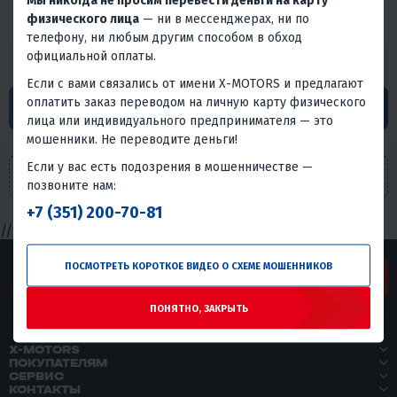
Мы никогда не просим перевести деньги на карту
физического лица
— ни в мессенджерах, ни по
Запчасти для мотобуксировщиков KOIRA
телефону, ни любым другим способом в обход
официальной оплаты.
НАЙТИ
Если с вами связались от имени X-MOTORS и предлагают
Нужна помощь менеджера?
оплатить заказ переводом на личную карту физического
Обратиться за помощью
лица или индивидуального предпринимателя — это
мошенники. Не переводите деньги!
Если у вас есть подозрения в мошенничестве —
В этой категории пока нет товаров
позвоните нам:
+7 (351) 200-70-81
// //
ПОСМОТРЕТЬ КОРОТКОЕ ВИДЕО О СХЕМЕ МОШЕННИКОВ
ЗАДАТЬ ВОПРОС
ПОНЯТНО, ЗАКРЫТЬ
X-MOTORS
ПОКУПАТЕЛЯМ
СЕРВИС
КОНТАКТЫ