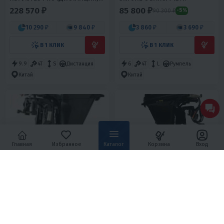
345 СМ3 (15 Л С)
228 570 ₽
85 800 ₽
90 300 ₽
-5%
10 290 ₽
9 840 ₽
3 860 ₽
3 690 ₽
В 1 КЛИК
В 1 КЛИК
9.9
4T
S
Дистанция
6
4T
L
Румпель
Китай
Китай
Главная
Избранное
Каталог
Корзина
Вход
4.7
0
4.1
0
ЛОДОЧНЫЙ МОТОР BREEZE-
ПОДВЕСНОЙ ЛОДОЧНЫЙ
YAMAHA F20S (4Х ТАКТНЫЙ)
МОТОР TOYAMA(PARSUN)
F20AFWS
142 900 ₽
174 900 ₽
150 500 ₽
262 800 ₽
-5%
-33%
6 430 ₽
6 150 ₽
7 870 ₽
7 530 ₽
В 1 КЛИК
В 1 КЛИК