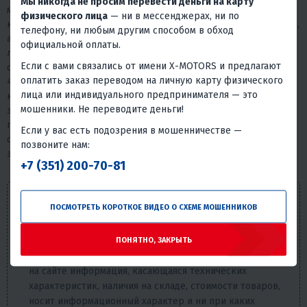
Мы никогда не просим перевести деньги на карту
мотора от попадания воды и предотвращают чрезмерную
физического лица
— ни в мессенджерах, ни по
коррозию. Впускной трубопровод из композитных материалов,
телефону, ни любым другим способом в обход
армированных полиамидным волокном, позволил снизить вес
официальной оплаты.
лодочного мотора и одновременно увеличить пропускную
Если с вами связались от имени X-MOTORS и предлагают
способность коллектора.
оплатить заказ переводом на личную карту физического
4-тактные подвесные лодочные моторы с системой EFI
лица или индивидуального предпринимателя — это
компании Mercury с легким запуском, плавным ускорением,
мошенники. Не переводите деньги!
эффективной экономией топлива и бесшумной работой
продолжают лидировать в отрасли и обеспечивают такие
Если у вас есть подозрения в мошенничестве —
особенности, которые делают отдых на воде легким, более
позвоните нам:
экономичным и приятным.
+7 (351) 200-70-81
Внешний вид товара, его комплектация и
ПОСМОТРЕТЬ КОРОТКОЕ ВИДЕО О СХЕМЕ МОШЕННИКОВ
характеристики могут изменяться производителем без
предварительных уведомлений. Описание носит
справочно-ознакомительный характер и не может
ПОНЯТНО, ЗАКРЫТЬ
служить основанием для претензий. Вся представленная
на сайте информация, касающаяся технических
характеристик, наличия на складе, стоимости товаров,
носит информационный характер и ни при каких