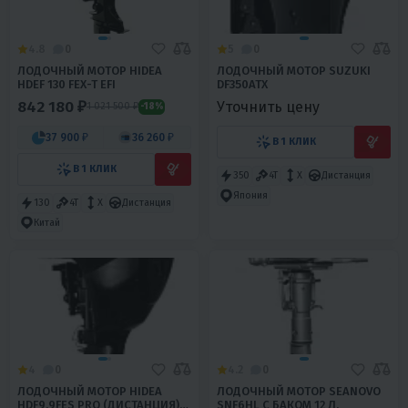
4.8
0
5
0
ЛОДОЧНЫЙ МОТОР HIDEA
ЛОДОЧНЫЙ МОТОР SUZUKI
HDEF 130 FEX-T EFI
DF350ATX
842 180 ₽
Уточнить цену
1 021 500 ₽
-18%
37 900 ₽
36 260 ₽
В 1 КЛИК
В 1 КЛИК
350
4T
X
Дистанция
Япония
130
4T
X
Дистанция
Китай
4
0
4.2
0
ЛОДОЧНЫЙ МОТОР HIDEA
ЛОДОЧНЫЙ МОТОР SEANOVO
HDF9.9FES PRO (ДИСТАНЦИЯ)
SNF6HL С БАКОМ 12 Л.